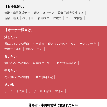
【お部屋探し】
蒲郡・幸田賃貸ナビ
得スマ０プラン
愛知工科大学生向け
新築・築浅
ペット可
駅近物件
戸建て
パノラマ付き
【オーナー様向け】
貸したい
選ばれる5つの理由
空室対策
得スマ0プラン
リノベーション事例
サポート体制
管理システム
買いたい
選ばれる5つの強み
収益物件一覧
不動産投資の流れ
売りたい
売却強い5つの理由
不動産無料査定
その他
オーナー様の声
オーナー向け情報
空き家
蒲郡市・幸田町地域に愛されて40年