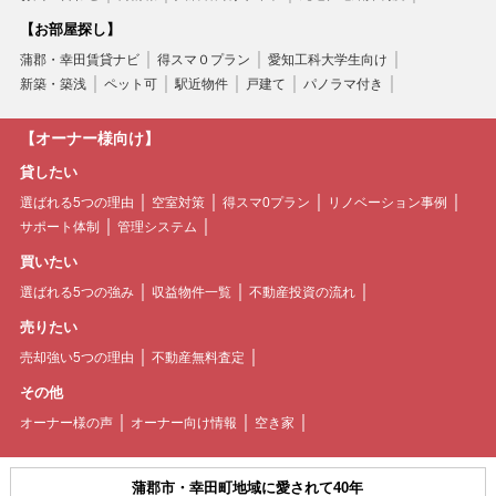
【お部屋探し】
蒲郡・幸田賃貸ナビ
得スマ０プラン
愛知工科大学生向け
新築・築浅
ペット可
駅近物件
戸建て
パノラマ付き
【オーナー様向け】
貸したい
選ばれる5つの理由
空室対策
得スマ0プラン
リノベーション事例
サポート体制
管理システム
買いたい
選ばれる5つの強み
収益物件一覧
不動産投資の流れ
売りたい
売却強い5つの理由
不動産無料査定
その他
オーナー様の声
オーナー向け情報
空き家
蒲郡市・幸田町地域に愛されて40年