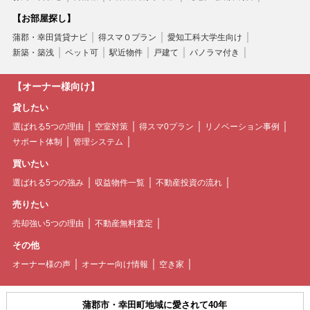
【お部屋探し】
蒲郡・幸田賃貸ナビ
得スマ０プラン
愛知工科大学生向け
新築・築浅
ペット可
駅近物件
戸建て
パノラマ付き
【オーナー様向け】
貸したい
選ばれる5つの理由
空室対策
得スマ0プラン
リノベーション事例
サポート体制
管理システム
買いたい
選ばれる5つの強み
収益物件一覧
不動産投資の流れ
売りたい
売却強い5つの理由
不動産無料査定
その他
オーナー様の声
オーナー向け情報
空き家
蒲郡市・幸田町地域に愛されて40年