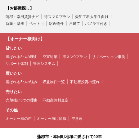
【お部屋探し】
蒲郡・幸田賃貸ナビ
得スマ０プラン
愛知工科大学生向け
新築・築浅
ペット可
駅近物件
戸建て
パノラマ付き
【オーナー様向け】
貸したい
選ばれる5つの理由
空室対策
得スマ0プラン
リノベーション事例
サポート体制
管理システム
買いたい
選ばれる5つの強み
収益物件一覧
不動産投資の流れ
売りたい
売却強い5つの理由
不動産無料査定
その他
オーナー様の声
オーナー向け情報
空き家
蒲郡市・幸田町地域に愛されて40年