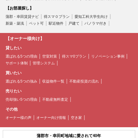
【お部屋探し】
蒲郡・幸田賃貸ナビ
得スマ０プラン
愛知工科大学生向け
新築・築浅
ペット可
駅近物件
戸建て
パノラマ付き
【オーナー様向け】
貸したい
選ばれる5つの理由
空室対策
得スマ0プラン
リノベーション事例
サポート体制
管理システム
買いたい
選ばれる5つの強み
収益物件一覧
不動産投資の流れ
売りたい
売却強い5つの理由
不動産無料査定
その他
オーナー様の声
オーナー向け情報
空き家
蒲郡市・幸田町地域に愛されて40年