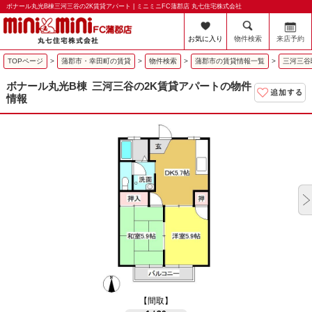
ボナール丸光B棟三河三谷の2K賃貸アパート | ミニミニFC蒲郡店 丸七住宅株式会社
お気に入り
物件検索
来店予約
TOPページ
>
蒲郡市・幸田町の賃貸
>
物件検索
>
蒲郡市の賃貸情報一覧
>
三河三谷
ボナール丸光B棟
三河三谷の2K賃貸アパートの物件
情報
【間取】