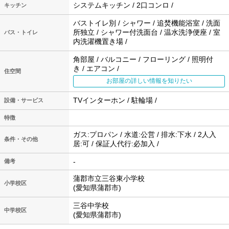
システムキッチン / 2口コンロ /
キッチン
バストイレ別 / シャワー / 追焚機能浴室 / 洗面
所独立 / シャワー付洗面台 / 温水洗浄便座 / 室
バス・トイレ
内洗濯機置き場 /
角部屋 / バルコニー / フローリング / 照明付
き / エアコン /
住空間
お部屋の詳しい情報を知りたい
TVインターホン / 駐輪場 /
設備・サービス
特徴
ガス:プロパン / 水道:公営 / 排水:下水 / 2人入
条件・その他
居:可 / 保証人代行:必加入 /
-
備考
蒲郡市立三谷東小学校
小学校区
(愛知県蒲郡市)
三谷中学校
中学校区
(愛知県蒲郡市)