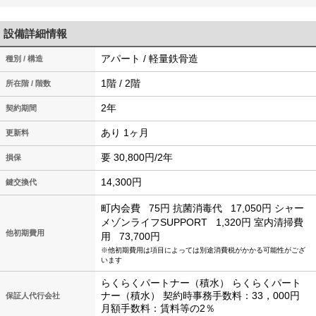
設備詳細情報
アパート / 軽量鉄骨造
種別 / 構造
1階 / 2階
所在階 / 階数
2年
契約期間
あり 1ヶ月
更新料
要 30,800円/2年
損保
14,300円
鍵交換代
町内会費
75円
抗菌消毒代
17,050円
シャー
メゾンライフSUPPORT
1,320円
室内清掃費
他初期費用
用
73,700円
※他初期費用は項目によっては別途消費税がかかる可能性がござ
います
らくらくパートナー（積水） らくらくパート
ナー（積水） 契約時事務手数料：33，000円
保証人代行会社
月額手数料：賃料等の2％