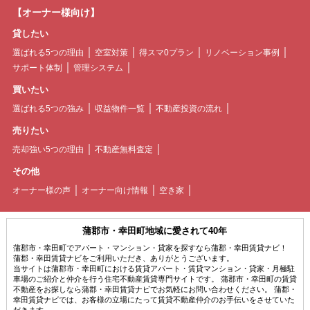
【オーナー様向け】
貸したい
選ばれる5つの理由
空室対策
得スマ0プラン
リノベーション事例
サポート体制
管理システム
買いたい
選ばれる5つの強み
収益物件一覧
不動産投資の流れ
売りたい
売却強い5つの理由
不動産無料査定
その他
オーナー様の声
オーナー向け情報
空き家
蒲郡市・幸田町地域に愛されて40年
蒲郡市・幸田町でアパート・マンション・貸家を探すなら蒲郡・幸田賃貸ナビ！
蒲郡・幸田賃貸ナビをご利用いただき、ありがとうございます。
当サイトは蒲郡市・幸田町における賃貸アパート・賃貸マンション・貸家・月極駐
車場のご紹介と仲介を行う住宅不動産賃貸専門サイトです。 蒲郡市・幸田町の賃貸
不動産をお探しなら蒲郡・幸田賃貸ナビでお気軽にお問い合わせください。 蒲郡・
幸田賃貸ナビでは、お客様の立場にたって賃貸不動産仲介のお手伝いをさせていた
だきます。