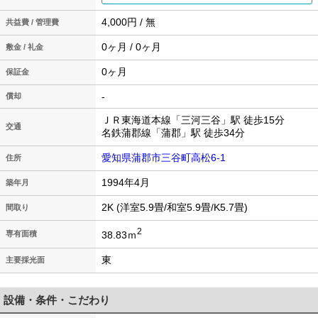
4,000円 / 無
共益費 / 管理費
0ヶ月 / 0ヶ月
敷金 / 礼金
0ヶ月
保証金
-
償却
ＪＲ東海道本線「三河三谷」駅 徒歩15分
交通
名鉄蒲郡線「蒲郡」駅 徒歩34分
愛知県蒲郡市三谷町高松6-1
住所
1994年4月
築年月
2K (洋室5.9畳/和室5.9畳/K5.7畳)
間取り
2
38.83ｍ
専有面積
東
主要採光面
設備・条件・こだわり