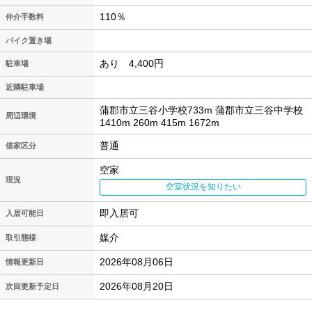
110％
仲介手数料
バイク置き場
あり 4,400円
駐車場
近隣駐車場
蒲郡市立三谷小学校733m 蒲郡市立三谷中学校
周辺環境
1410m 260m 415m 1672m
普通
借家区分
空家
現況
空室状況を知りたい
即入居可
入居可能日
媒介
取引態様
2026年08月06日
情報更新日
2026年08月20日
次回更新予定日