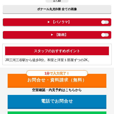
1 / 30
ボナール丸光B棟 全ての画像
【パノラマ】
【動画】
ポイント
JR三河三谷駅から徒歩9分。和室と洋室１部屋ずつの2K。
1分
で入力完了！
空室確認・内見予約はこちらから
電話でお問合せ