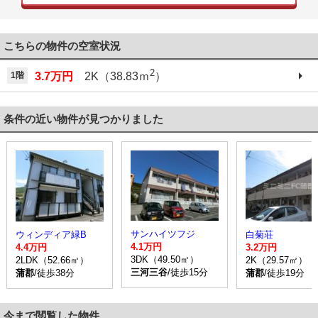
こちらの物件の空室状況
2
1階
3.7万円
2K（38.83ｍ
）
条件の近い物件が見つかりました
サンハイツフジ
ウィンディア緑B
白菊荘
4.1万円
4.4万円
3.2万円
3DK（49.50㎡）
2LDK（52.66㎡）
2K（29.57㎡）
三河三谷
/徒歩15分
蒲郡
/徒歩38分
蒲郡
/徒歩19分
今まで閲覧した物件