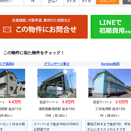
2
000円 / -
1K
0ヶ月
0ヶ月
お気に入り
物
27ｍ
この物件に似た物件をチェック！
リア浜田A
グランデージ富士
Surplus松田
4.4万円
3.9万円
3.5万円
パート
賃貸アパート
賃貸アパート
前駅 徒歩11分
蒲郡競艇場前駅 徒歩15分
三河塩津駅 徒歩12分
29.40㎡）
1DK（35.20㎡）
1K（28.03㎡）
ーゼット付きの収
スーパーまで徒歩10分の1DKの
愛知工科大まで徒歩7分、学生
です
お部屋です
さんにオススメの１Ｋです