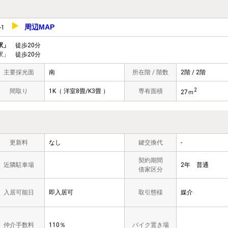
周辺MAP
6-1
駅」
徒歩20分
」 徒歩20分
主要採光面
南
所在階 / 階数
2階 / 2階
2
間取り
1K（ 洋室8畳/K3畳 ）
専有面積
27ｍ
更新料
なし
鍵交換代
-
契約期間
近隣駐車場
2年 普通
借家区分
入居可能日
即入居可
取引態様
媒介
仲介手数料
110％
バイク置き場