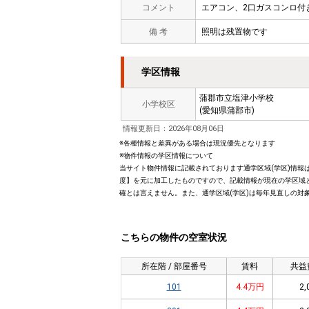
コメント
エアコン、2口ガスコンロ付
備 考
照明は残置物です
学区情報
蒲郡市立塩津小学校
小学校区
(愛知県蒲郡市)
情報更新日：2026年08月06日
※各種情報と差異がある場合は現況優先となります
※物件情報の学区情報について
当サイト物件情報に記載されております通学区域(学区)情報は
度】を元に加工したものですので、記載情報が現在の学区域
確とは言えません。また、通学区域(学区)は毎年見直しの対
こちらの物件の空室状況
所在階 / 部屋番号
賃料
共益
101
4.4万円
2,