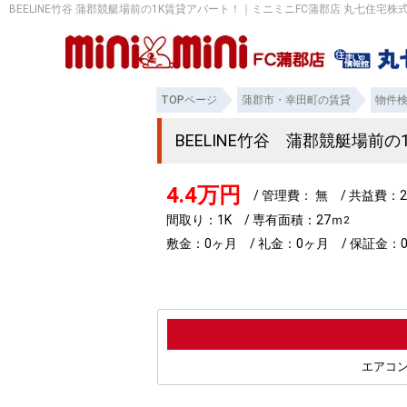
BEELINE竹谷 蒲郡競艇場前の1K賃貸アパート！｜ミニミニFC蒲郡店 丸七住宅株
TOPページ
蒲郡市・幸田町の賃貸
物件
BEELINE竹谷 蒲郡競艇場前
4.4万円
/ 管理費： 無 / 共益費：2
間取り：1K / 専有面積：27ｍ
2
敷金：0ヶ月 / 礼金：0ヶ月 / 保証金：
エアコ