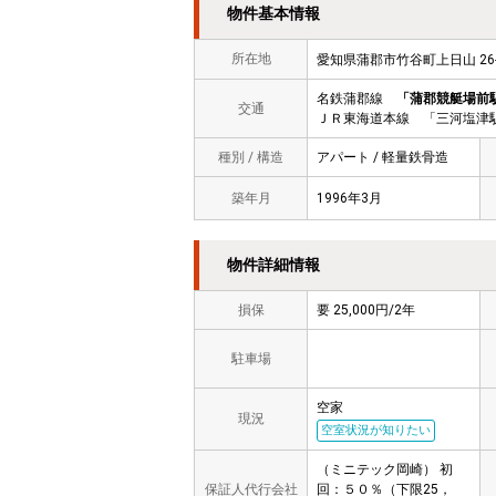
物件基本情報
所在地
愛知県蒲郡市竹谷町上日山 2
名鉄蒲郡線
「蒲郡競艇場前
交通
ＪＲ東海道本線 「三河塩津駅
種別 / 構造
アパート / 軽量鉄骨造
築年月
1996年3月
物件詳細情報
損保
要 25,000円/2年
駐車場
空家
現況
空室状況が知りたい
（ミニテック岡崎） 初
保証人代行会社
回：５０％（下限25，