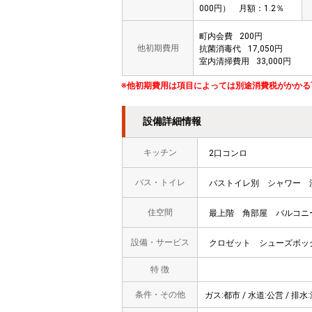
000円） 月額：1.2％
町内会費
200円
他初期費用
抗菌消毒代
17,050円
室内清掃費用
33,000円
※他初期費用は項目によっては別途消費税がかかる
設備詳細情報
キッチン
2口コンロ
バス・トイレ
バストイレ別
シャワー
住空間
最上階
角部屋
バルコニ
設備・サービス
クロゼット
シューズボッ
特 徴
条件・その他
ガス:都市 / 水道:公営 / 排水