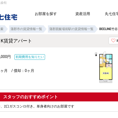
式会社
お部屋を探す
資産活用
丸七住
検索
蒲郡市の賃貸情報一覧
蒲郡競艇場前駅の賃貸情報一覧
BEELINE
の1K賃貸アパート
,000円
初期費用を知りたい
0ヶ月 / 償却：0ヶ月
ポイント
ン、2口ガスコンロ付き。単身者向けのお部屋です