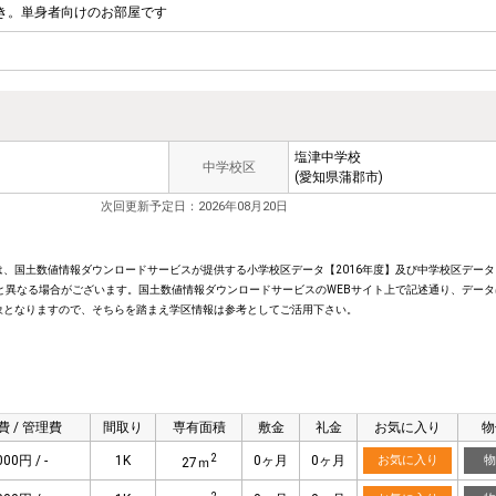
き。単身者向けのお部屋です
塩津中学校
中学校区
(愛知県蒲郡市)
次回更新予定日：2026年08月20日
、国土数値情報ダウンロードサービスが提供する小学校区データ【2016年度】及び中学校区データ【
と異なる場合がございます。国土数値情報ダウンロードサービスのWEBサイト上で記述通り、データ
象となりますので、そちらを踏まえ学区情報は参考としてご活用下さい。
費 / 管理費
間取り
専有面積
敷金
礼金
お気に入り
物
2
000円 / -
1K
0ヶ月
0ヶ月
お気に入り
物
27ｍ