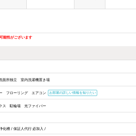
可能性がございます
洗面所独立
室内洗濯機置き場
ー
フローリング
エアコン
お部屋の詳しい情報を知りたい
クス
駐輪場
光ファイバー
:浄化槽 / 保証人代行:必加入 /