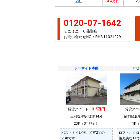
201
4.4万円
2,
0120-07-1642
ミニミニＦＣ蒲郡店
お問い合わせNO：RHS-11321029
シーサイド本郷
アゼ
3.5万円
賃貸アパート
賃貸ア
三河塩津駅 徒歩14分
蒲郡競艇場
2DK（34.77㎡）
1K（
バス・トイレ別、和室2間の
ロフト、クロ
2DKです
納充実な1K