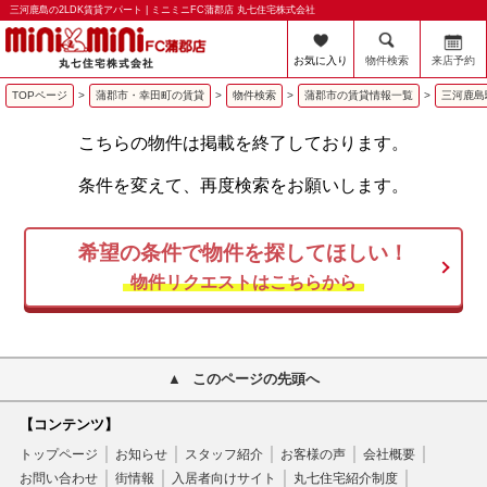
三河鹿島の2LDK賃貸アパート | ミニミニFC蒲郡店 丸七住宅株式会社
お気に入り
物件検索
来店予約
TOPページ
>
蒲郡市・幸田町の賃貸
>
物件検索
>
蒲郡市の賃貸情報一覧
>
三河鹿島
こちらの物件は掲載を終了しております。
条件を変えて、再度検索をお願いします。
希望の条件で物件を探してほしい！
物件リクエストはこちらから
このページの先頭へ
【コンテンツ】
トップページ
お知らせ
スタッフ紹介
お客様の声
会社概要
お問い合わせ
街情報
入居者向けサイト
丸七住宅紹介制度