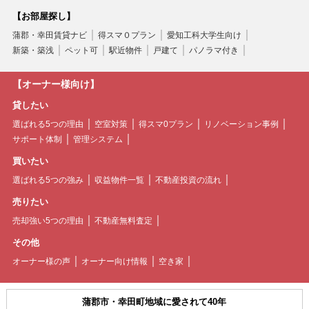
【お部屋探し】
蒲郡・幸田賃貸ナビ
得スマ０プラン
愛知工科大学生向け
新築・築浅
ペット可
駅近物件
戸建て
パノラマ付き
【オーナー様向け】
貸したい
選ばれる5つの理由
空室対策
得スマ0プラン
リノベーション事例
サポート体制
管理システム
買いたい
選ばれる5つの強み
収益物件一覧
不動産投資の流れ
売りたい
売却強い5つの理由
不動産無料査定
その他
オーナー様の声
オーナー向け情報
空き家
蒲郡市・幸田町地域に愛されて40年