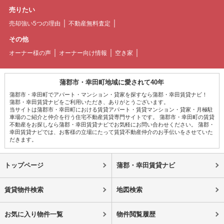
売りたい
売却強い5つの理由
不動産無料査定
その他
オーナー様の声
オーナー向け情報
空き家
蒲郡市・幸田町地域に愛されて40年
蒲郡市・幸田町でアパート・マンション・貸家を探すなら蒲郡・幸田賃貸ナビ！
蒲郡・幸田賃貸ナビをご利用いただき、ありがとうございます。
当サイトは蒲郡市・幸田町における賃貸アパート・賃貸マンション・貸家・月極駐
車場のご紹介と仲介を行う住宅不動産賃貸専門サイトです。 蒲郡市・幸田町の賃貸
不動産をお探しなら蒲郡・幸田賃貸ナビでお気軽にお問い合わせください。 蒲郡・
幸田賃貸ナビでは、お客様の立場にたって賃貸不動産仲介のお手伝いをさせていた
だきます。
トップページ
蒲郡・幸田賃貸ナビ
賃貸物件検索
地図検索
お気に入り物件一覧
物件閲覧履歴