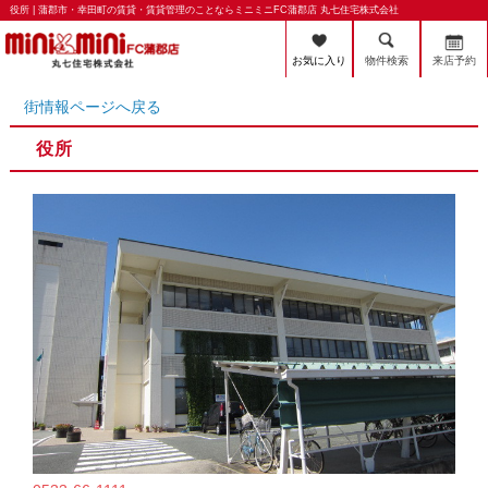
役所 | 蒲郡市・幸田町の賃貸・賃貸管理のことならミニミニFC蒲郡店 丸七住宅株式会社
お気に入り
物件検索
来店予約
街情報ページへ戻る
役所