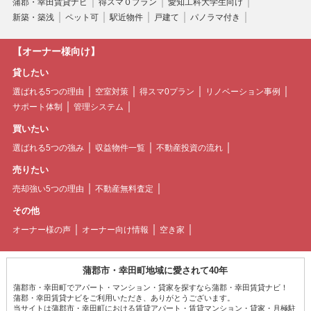
蒲郡・幸田賃貸ナビ
得スマ０プラン
愛知工科大学生向け
新築・築浅
ペット可
駅近物件
戸建て
パノラマ付き
【オーナー様向け】
貸したい
選ばれる5つの理由
空室対策
得スマ0プラン
リノベーション事例
サポート体制
管理システム
買いたい
選ばれる5つの強み
収益物件一覧
不動産投資の流れ
売りたい
売却強い5つの理由
不動産無料査定
その他
オーナー様の声
オーナー向け情報
空き家
蒲郡市・幸田町地域に愛されて40年
蒲郡市・幸田町でアパート・マンション・貸家を探すなら蒲郡・幸田賃貸ナビ！
蒲郡・幸田賃貸ナビをご利用いただき、ありがとうございます。
当サイトは蒲郡市・幸田町における賃貸アパート・賃貸マンション・貸家・月極駐