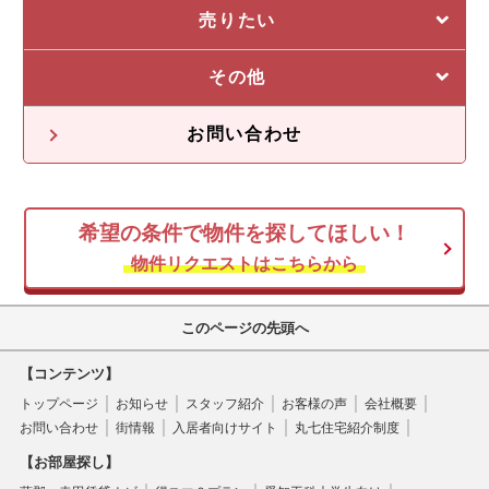
管理システム
私たちの5つの強み
売りたい
収益物件一覧
売却に強い5つの理由
その他
不動産投資の流れ
不動産無料査定
オーナー様の声
お問い合わせ
オーナー様向け情報
希望の条件で物件を探してほしい！
空き家
物件リクエストはこちらから
このページの先頭へ
【コンテンツ】
トップページ
お知らせ
スタッフ紹介
お客様の声
会社概要
お問い合わせ
街情報
入居者向けサイト
丸七住宅紹介制度
【お部屋探し】