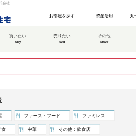
式会社
お部屋を探す
資産活用
丸
買いたい
売りたい
その他
buy
sell
other
覧
屋
ファーストフード
ファミレス
洋食
中華
その他：飲食店