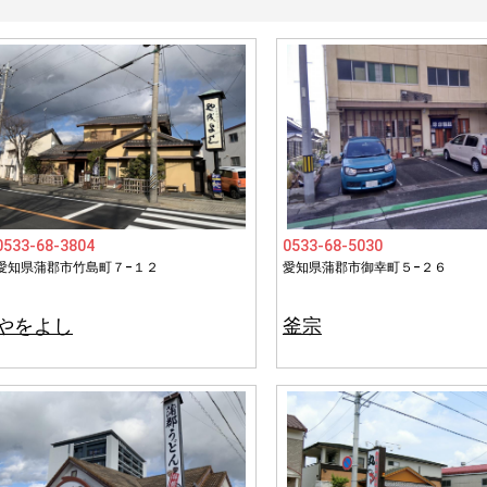
0533-68-3804
0533-68-5030
愛知県蒲郡市竹島町７−１２
愛知県蒲郡市御幸町５−２６
やをよし
釜宗