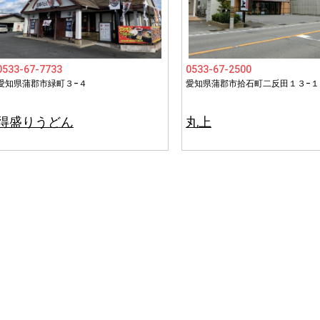
0533-67-7733
0533-67-2500
愛知県蒲郡市緑町３−４
愛知県蒲郡市拾石町二反田１３−１
得盛りうどん
丸上