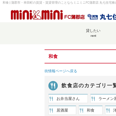
和食 | 蒲郡市・幸田町の賃貸・賃貸管理のことならミニミニFC蒲郡店 丸七住宅株
貸したい
rent
和食
街情報ページへ戻る
飲食店のカテゴリ一
お弁当屋さん
ラーメン
居酒屋
和食