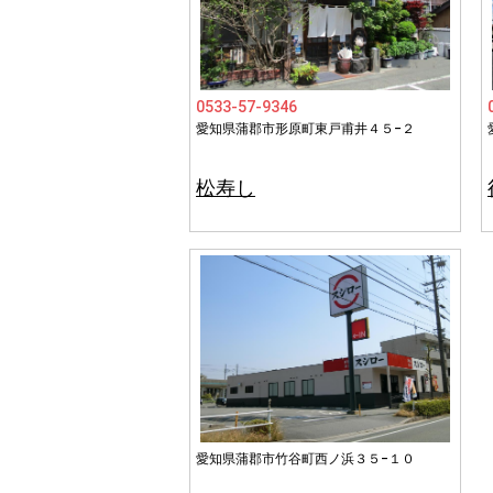
0533-57-9346
愛知県蒲郡市形原町東戸甫井４５−２
松寿し
愛知県蒲郡市竹谷町西ノ浜３５−１０