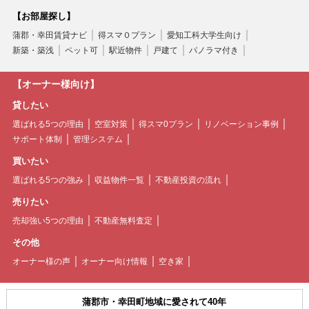
【お部屋探し】
蒲郡・幸田賃貸ナビ
得スマ０プラン
愛知工科大学生向け
新築・築浅
ペット可
駅近物件
戸建て
パノラマ付き
【オーナー様向け】
貸したい
選ばれる5つの理由
空室対策
得スマ0プラン
リノベーション事例
サポート体制
管理システム
買いたい
選ばれる5つの強み
収益物件一覧
不動産投資の流れ
売りたい
売却強い5つの理由
不動産無料査定
その他
オーナー様の声
オーナー向け情報
空き家
蒲郡市・幸田町地域に愛されて40年