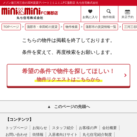
メゾン遊三河三谷の3DK賃貸アパート | ミニミニFC蒲郡店 丸七住宅株式会社
お気に入り
物件検索
来店予約
TOPページ
>
蒲郡市・幸田町の賃貸
>
物件検索
>
蒲郡市の賃貸情報一覧
>
三河三谷
こちらの物件は掲載を終了しております。
条件を変えて、再度検索をお願いします。
希望の条件で物件を探してほしい！
物件リクエストはこちらから
このページの先頭へ
【コンテンツ】
トップページ
お知らせ
スタッフ紹介
お客様の声
会社概要
お問い合わせ
街情報
入居者向けサイト
丸七住宅紹介制度