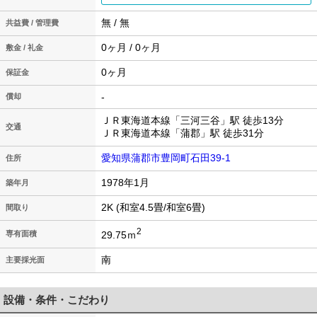
無 / 無
共益費 / 管理費
0ヶ月 / 0ヶ月
敷金 / 礼金
0ヶ月
保証金
-
償却
ＪＲ東海道本線「三河三谷」駅 徒歩13分
交通
ＪＲ東海道本線「蒲郡」駅 徒歩31分
愛知県蒲郡市豊岡町石田39-1
住所
1978年1月
築年月
2K (和室4.5畳/和室6畳)
間取り
2
29.75ｍ
専有面積
南
主要採光面
設備・条件・こだわり