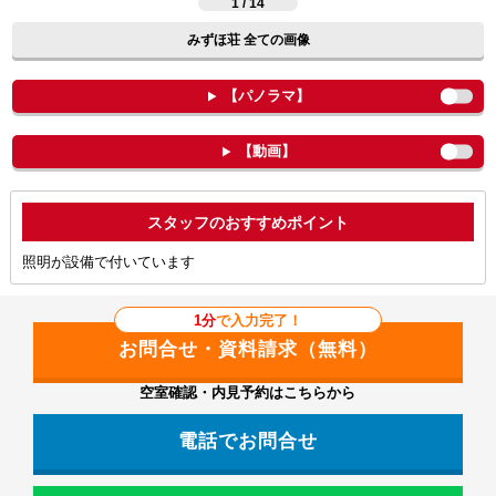
1 / 14
みずほ荘 全ての画像
【パノラマ】
【動画】
ポイント
照明が設備で付いています
1分
で入力完了！
空室確認・内見予約はこちらから
電話でお問合せ