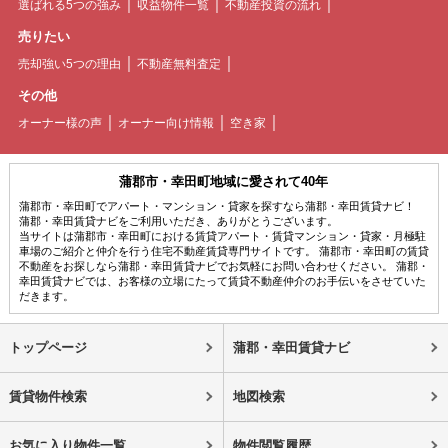
選ばれる5つの強み
収益物件一覧
不動産投資の流れ
売りたい
売却強い5つの理由
不動産無料査定
その他
オーナー様の声
オーナー向け情報
空き家
蒲郡市・幸田町地域に愛されて40年
蒲郡市・幸田町でアパート・マンション・貸家を探すなら蒲郡・幸田賃貸ナビ！
蒲郡・幸田賃貸ナビをご利用いただき、ありがとうございます。
当サイトは蒲郡市・幸田町における賃貸アパート・賃貸マンション・貸家・月極駐
車場のご紹介と仲介を行う住宅不動産賃貸専門サイトです。 蒲郡市・幸田町の賃貸
不動産をお探しなら蒲郡・幸田賃貸ナビでお気軽にお問い合わせください。 蒲郡・
幸田賃貸ナビでは、お客様の立場にたって賃貸不動産仲介のお手伝いをさせていた
だきます。
トップページ
蒲郡・幸田賃貸ナビ
賃貸物件検索
地図検索
お気に入り物件一覧
物件閲覧履歴