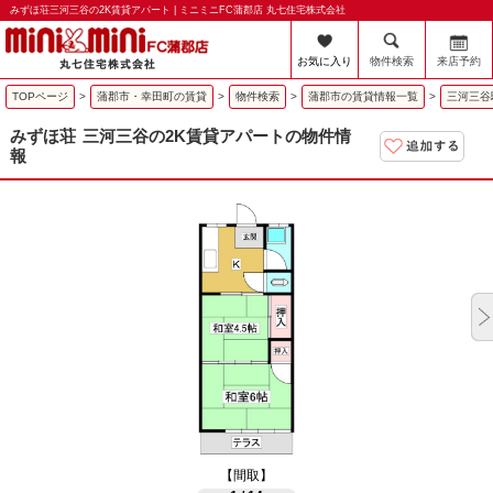
みずほ荘三河三谷の2K賃貸アパート | ミニミニFC蒲郡店 丸七住宅株式会社
お気に入り
物件検索
来店予約
TOPページ
>
蒲郡市・幸田町の賃貸
>
物件検索
>
蒲郡市の賃貸情報一覧
>
三河三谷
みずほ荘
三河三谷の2K賃貸アパートの物件情
報
【間取】