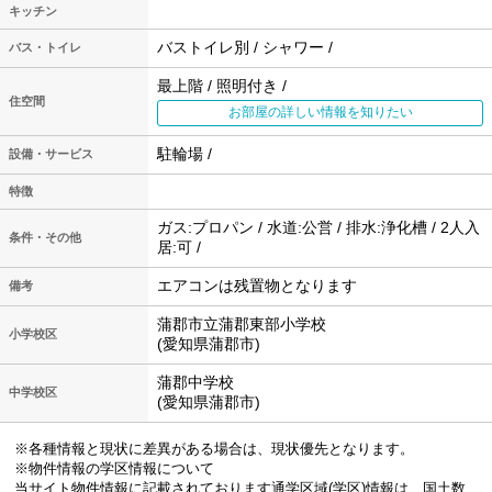
キッチン
バストイレ別 / シャワー /
バス・トイレ
最上階 / 照明付き /
住空間
お部屋の詳しい情報を知りたい
駐輪場 /
設備・サービス
特徴
ガス:プロパン / 水道:公営 / 排水:浄化槽 / 2人入
条件・その他
居:可 /
エアコンは残置物となります
備考
蒲郡市立蒲郡東部小学校
小学校区
(愛知県蒲郡市)
蒲郡中学校
中学校区
(愛知県蒲郡市)
※各種情報と現状に差異がある場合は、現状優先となります。
※物件情報の学区情報について
当サイト物件情報に記載されております通学区域(学区)情報は、国土数