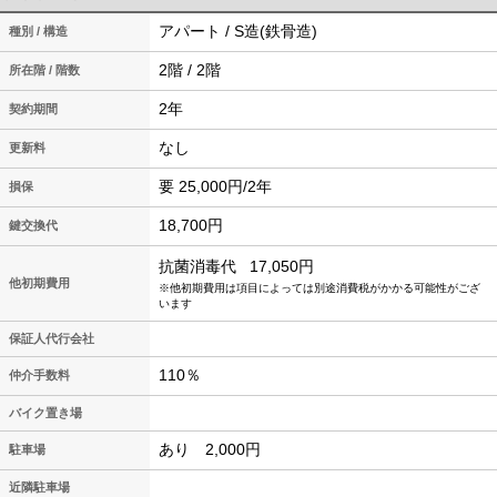
アパート / S造(鉄骨造)
種別 / 構造
2階 / 2階
所在階 / 階数
2年
契約期間
なし
更新料
要 25,000円/2年
損保
18,700円
鍵交換代
抗菌消毒代
17,050円
他初期費用
※他初期費用は項目によっては別途消費税がかかる可能性がござ
います
保証人代行会社
110％
仲介手数料
バイク置き場
あり 2,000円
駐車場
近隣駐車場