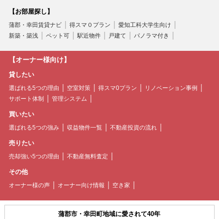
【お部屋探し】
蒲郡・幸田賃貸ナビ
得スマ０プラン
愛知工科大学生向け
新築・築浅
ペット可
駅近物件
戸建て
パノラマ付き
【オーナー様向け】
貸したい
選ばれる5つの理由
空室対策
得スマ0プラン
リノベーション事例
サポート体制
管理システム
買いたい
選ばれる5つの強み
収益物件一覧
不動産投資の流れ
売りたい
売却強い5つの理由
不動産無料査定
その他
オーナー様の声
オーナー向け情報
空き家
蒲郡市・幸田町地域に愛されて40年