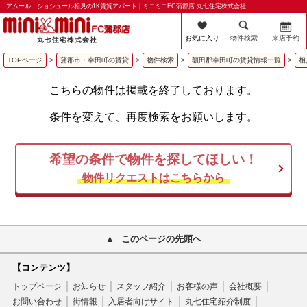
アムール ショシュール相見の1K賃貸アパート | ミニミニFC蒲郡店 丸七住宅株式会社
お気に入り
物件検索
来店予約
TOPページ
>
蒲郡市・幸田町の賃貸
>
物件検索
>
額田郡幸田町の賃貸情報一覧
>
相
こちらの物件は掲載を終了しております。
条件を変えて、再度検索をお願いします。
希望の条件で物件を探してほしい！
物件リクエストはこちらから
このページの先頭へ
【コンテンツ】
トップページ
お知らせ
スタッフ紹介
お客様の声
会社概要
お問い合わせ
街情報
入居者向けサイト
丸七住宅紹介制度