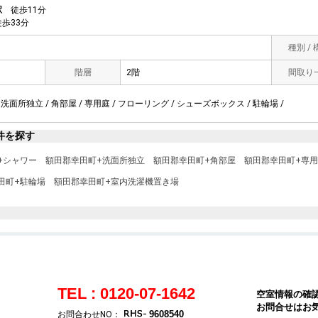
駅
徒歩11分
歩33分
種別 /
階層
2階
間取り
 洗面所独立 / 角部屋 / 専用庭 / フローリング / シューズボックス / 駐輪場 /
件を探す
+シャワー
額田郡幸田町+洗面所独立
額田郡幸田町+角部屋
額田郡幸田町+専
田町+駐輪場
額田郡幸田町+室内洗濯機置き場
TEL : 0120-07-1642
空室情報の確
お問合せはお
9608540
お問合わせNO：