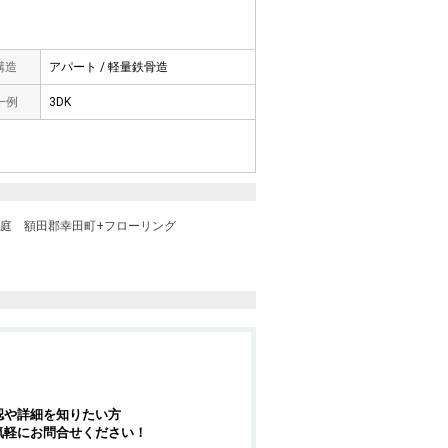
 構造
アパート / 軽量鉄骨造
一例
3DK
用庭
額田郡幸田町+フローリング
認や詳細を知りたい方
気軽にお問合せください！