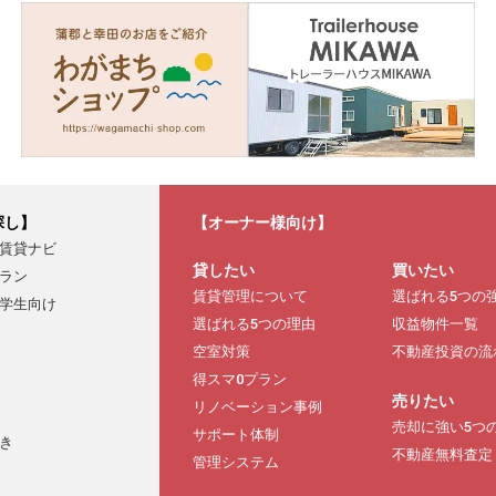
探し】
【オーナー様向け】
賃貸ナビ
貸したい
買いたい
ラン
賃貸管理について
選ばれる5つの
学生向け
選ばれる5つの理由
収益物件一覧
空室対策
不動産投資の流
得スマ0プラン
売りたい
リノベーション事例
売却に強い5つ
サポート体制
き
不動産無料査定
管理システム