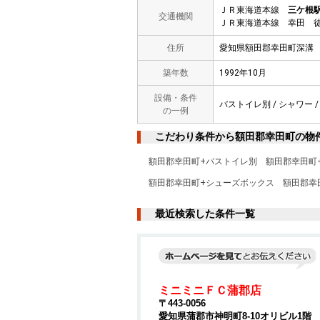
ＪＲ東海道本線
三ケ根
交通機関
ＪＲ東海道本線 幸田 徒
住所
愛知県額田郡幸田町深溝
築年数
1992年10月
設備・条件
バストイレ別 / シャワー /
の一例
こだわり条件から額田郡幸田町の物
額田郡幸田町+バストイレ別
額田郡幸田町
額田郡幸田町+シューズボックス
額田郡幸
最近検索した条件一覧
ミニミニＦＣ蒲郡店
〒443-0056
愛知県蒲郡市神明町8-10オリビル1階