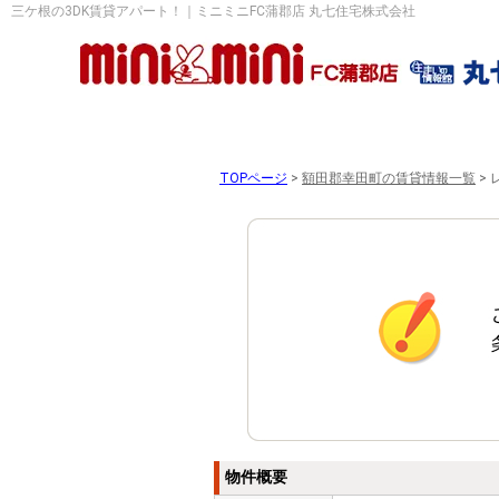
三ケ根の3DK賃貸アパート！｜ミニミニFC蒲郡店 丸七住宅株式会社
TOPページ
>
額田郡幸田町の賃貸情報一覧
>
物件概要