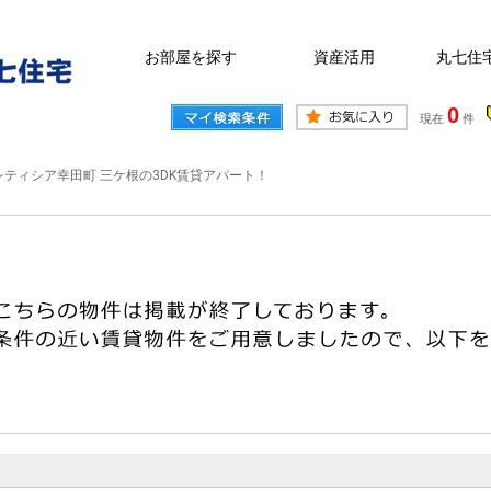
お部屋を探す
資産活用
丸七住
0
現在
件
レティシア幸田町 三ケ根の3DK賃貸アパート！