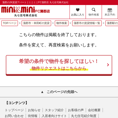
蒲郡の2K賃貸アパート | ミニミニFC蒲郡店 丸七住宅株式会社
お気に入り
物件検索
来店予約
TOPページ
>
蒲郡市・幸田町の賃貸
>
物件検索
>
蒲郡市の賃貸情報一覧
>
蒲郡駅の
こちらの物件は掲載を終了しております。
条件を変えて、再度検索をお願いします。
希望の条件で物件を探してほしい！
物件リクエストはこちらから
このページの先頭へ
【コンテンツ】
トップページ
お知らせ
スタッフ紹介
お客様の声
会社概要
お問い合わせ
街情報
入居者向けサイト
丸七住宅紹介制度