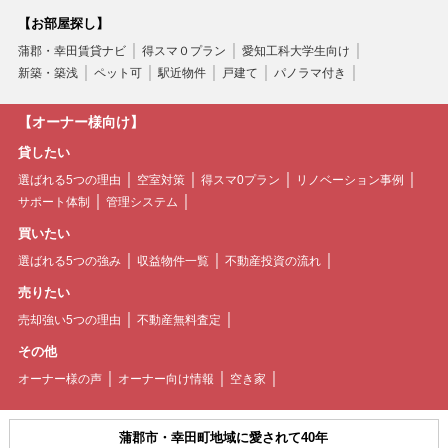
【お部屋探し】
蒲郡・幸田賃貸ナビ
得スマ０プラン
愛知工科大学生向け
新築・築浅
ペット可
駅近物件
戸建て
パノラマ付き
【オーナー様向け】
貸したい
選ばれる5つの理由
空室対策
得スマ0プラン
リノベーション事例
サポート体制
管理システム
買いたい
選ばれる5つの強み
収益物件一覧
不動産投資の流れ
売りたい
売却強い5つの理由
不動産無料査定
その他
オーナー様の声
オーナー向け情報
空き家
蒲郡市・幸田町地域に愛されて40年