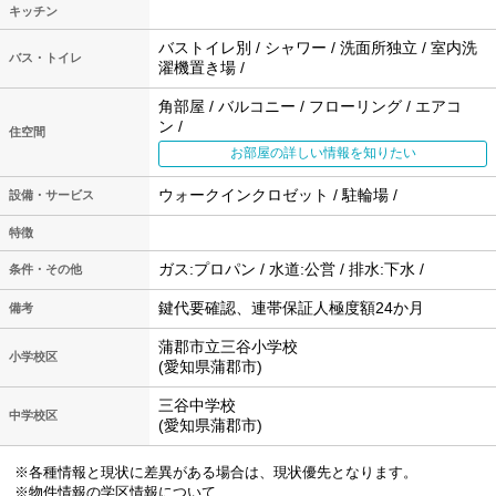
キッチン
バストイレ別 / シャワー / 洗面所独立 / 室内洗
バス・トイレ
濯機置き場 /
角部屋 / バルコニー / フローリング / エアコ
ン /
住空間
お部屋の詳しい情報を知りたい
ウォークインクロゼット / 駐輪場 /
設備・サービス
特徴
ガス:プロパン / 水道:公営 / 排水:下水 /
条件・その他
鍵代要確認、連帯保証人極度額24か月
備考
蒲郡市立三谷小学校
小学校区
(愛知県蒲郡市)
三谷中学校
中学校区
(愛知県蒲郡市)
※各種情報と現状に差異がある場合は、現状優先となります。
※物件情報の学区情報について