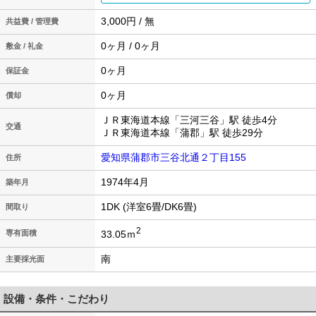
3,000円 / 無
共益費 / 管理費
0ヶ月 / 0ヶ月
敷金 / 礼金
0ヶ月
保証金
0ヶ月
償却
ＪＲ東海道本線「三河三谷」駅 徒歩4分
交通
ＪＲ東海道本線「蒲郡」駅 徒歩29分
愛知県蒲郡市三谷北通２丁目155
住所
1974年4月
築年月
1DK (洋室6畳/DK6畳)
間取り
2
33.05ｍ
専有面積
南
主要採光面
設備・条件・こだわり