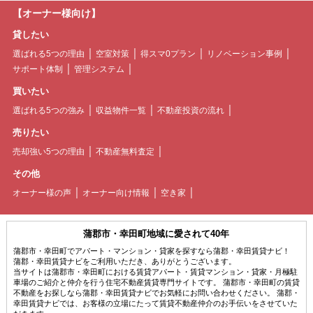
【オーナー様向け】
貸したい
選ばれる5つの理由
空室対策
得スマ0プラン
リノベーション事例
サポート体制
管理システム
買いたい
選ばれる5つの強み
収益物件一覧
不動産投資の流れ
売りたい
売却強い5つの理由
不動産無料査定
その他
オーナー様の声
オーナー向け情報
空き家
蒲郡市・幸田町地域に愛されて40年
蒲郡市・幸田町でアパート・マンション・貸家を探すなら蒲郡・幸田賃貸ナビ！
蒲郡・幸田賃貸ナビをご利用いただき、ありがとうございます。
当サイトは蒲郡市・幸田町における賃貸アパート・賃貸マンション・貸家・月極駐
車場のご紹介と仲介を行う住宅不動産賃貸専門サイトです。 蒲郡市・幸田町の賃貸
不動産をお探しなら蒲郡・幸田賃貸ナビでお気軽にお問い合わせください。 蒲郡・
幸田賃貸ナビでは、お客様の立場にたって賃貸不動産仲介のお手伝いをさせていた