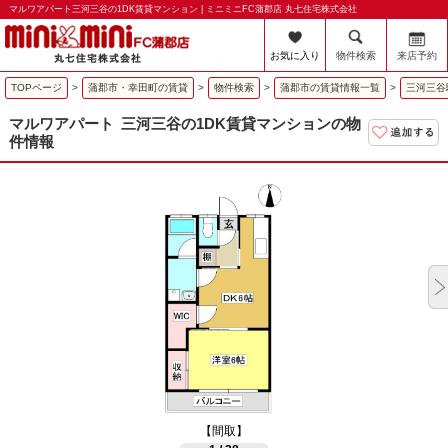
マルワアパート三河三谷の1DK賃貸マンション | ミニミニFC蒲郡店 丸七住宅株式会社
お気に入り
物件検索
来店予約
TOPページ
>
蒲郡市・幸田町の賃貸
>
物件検索
>
蒲郡市の賃貸情報一覧
>
三河三谷
マルワアパート
三河三谷の1DK賃貸マンションの物
件情報
【間取】