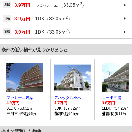
2
2階
3.9万円
ワンルーム（33.05ｍ
）
2
3階
3.9万円
1DK（33.05ｍ
）
2
3階
3.9万円
1DK（33.05ｍ
）
条件の近い物件が見つかりました
ファミーユ若葉
アネックス小林
コーポ三浦
4.9万円
4.7万円
3.8万円
3LDK（58.32㎡）
3DK（57.72㎡）
1LDK（37.23㎡
三河三谷
/徒歩6分
蒲郡
/徒歩15分
蒲郡
/徒歩11分
今まで閲覧した物件