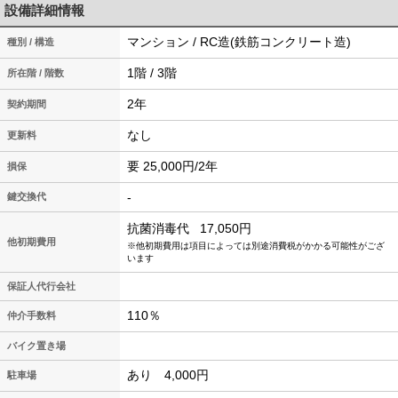
設備詳細情報
マンション / RC造(鉄筋コンクリート造)
種別 / 構造
1階 / 3階
所在階 / 階数
2年
契約期間
なし
更新料
要 25,000円/2年
損保
-
鍵交換代
抗菌消毒代
17,050円
他初期費用
※他初期費用は項目によっては別途消費税がかかる可能性がござ
います
保証人代行会社
110％
仲介手数料
バイク置き場
あり 4,000円
駐車場