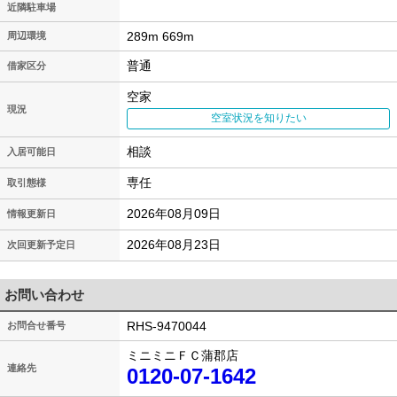
近隣駐車場
289m 669m
周辺環境
普通
借家区分
空家
現況
空室状況を知りたい
相談
入居可能日
専任
取引態様
2026年08月09日
情報更新日
2026年08月23日
次回更新予定日
お問い合わせ
RHS-9470044
お問合せ番号
ミニミニＦＣ蒲郡店
連絡先
0120-07-1642