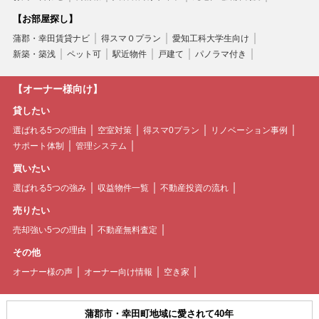
【お部屋探し】
蒲郡・幸田賃貸ナビ
得スマ０プラン
愛知工科大学生向け
新築・築浅
ペット可
駅近物件
戸建て
パノラマ付き
【オーナー様向け】
貸したい
選ばれる5つの理由
空室対策
得スマ0プラン
リノベーション事例
サポート体制
管理システム
買いたい
選ばれる5つの強み
収益物件一覧
不動産投資の流れ
売りたい
売却強い5つの理由
不動産無料査定
その他
オーナー様の声
オーナー向け情報
空き家
蒲郡市・幸田町地域に愛されて40年