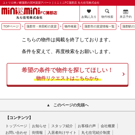
ユトリロ神ノ郷蒲郡の3DK賃貸アパート | ミニミニFC蒲郡店 丸七住宅株式会社
お気に入り
物件検索
来店予約
TOPページ
>
蒲郡市・幸田町の賃貸
>
物件検索
>
蒲郡市の賃貸情報一覧
>
蒲郡駅の
こちらの物件は掲載を終了しております。
条件を変えて、再度検索をお願いします。
希望の条件で物件を探してほしい！
物件リクエストはこちらから
このページの先頭へ
【コンテンツ】
トップページ
お知らせ
スタッフ紹介
お客様の声
会社概要
お問い合わせ
街情報
入居者向けサイト
丸七住宅紹介制度