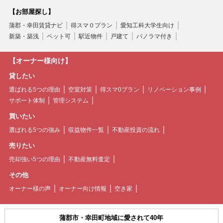
【お部屋探し】
蒲郡・幸田賃貸ナビ
得スマ０プラン
愛知工科大学生向け
新築・築浅
ペット可
駅近物件
戸建て
パノラマ付き
【オーナー様向け】
貸したい
選ばれる5つの理由
空室対策
得スマ0プラン
リノベーション事例
サポート体制
管理システム
買いたい
選ばれる5つの強み
収益物件一覧
不動産投資の流れ
売りたい
売却強い5つの理由
不動産無料査定
その他
オーナー様の声
オーナー向け情報
空き家
蒲郡市・幸田町地域に愛されて40年