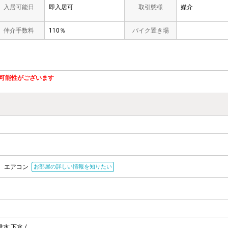
入居可能日
即入居可
取引態様
媒介
仲介手数料
110％
バイク置き場
可能性がございます
エアコン
お部屋の詳しい情報を知りたい
排水:下水 /