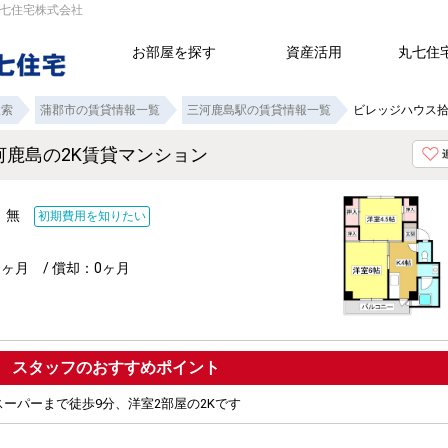
丸七住宅株式会社
お部屋を探す
資産活用
丸七住
検索
蒲郡市の賃貸情報一覧
三河鹿島駅の賃貸情報一覧
ビレッジハウス拾
河鹿島の2K賃貸マンション
費：無
初期費用を知りたい
0ヶ月 / 償却：0ヶ月
ポイント
スーパーまで徒歩9分、洋室2部屋の2Kです