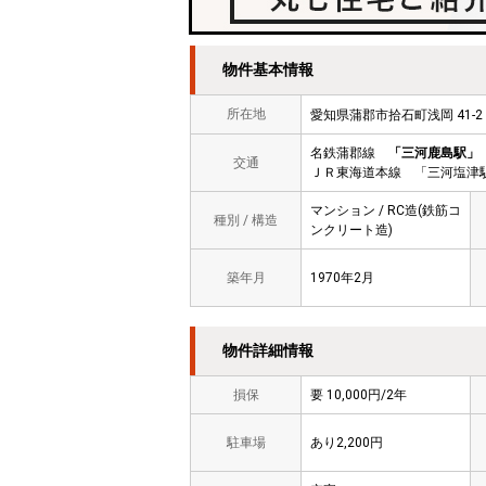
物件基本情報
所在地
愛知県蒲郡市拾石町浅岡 41
名鉄蒲郡線
「三河鹿島駅」
交通
ＪＲ東海道本線 「三河塩津駅
マンション / RC造(鉄筋コ
種別 / 構造
ンクリート造)
築年月
1970年2月
物件詳細情報
損保
要 10,000円/2年
駐車場
あり2,200円