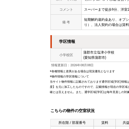
コメント
スーパーまで徒歩9分、洋室2
短期解約違約金あり、オプシ
備 考
り）、法人契約の場合は賃料
学区情報
蒲郡市立塩津小学校
小学校区
(愛知県蒲郡市)
情報更新日：2026年08月08日
※各種情報と差異がある場合は現況優先となります
※物件情報の学区情報について
当サイト物件情報に記載されております通学区域(学区)情報は
度】を元に加工したものですので、記載情報が現在の学区域
確とは言えません。また、通学区域(学区)は毎年見直しの対
こちらの物件の空室状況
所在階 / 部屋番号
賃料
共益