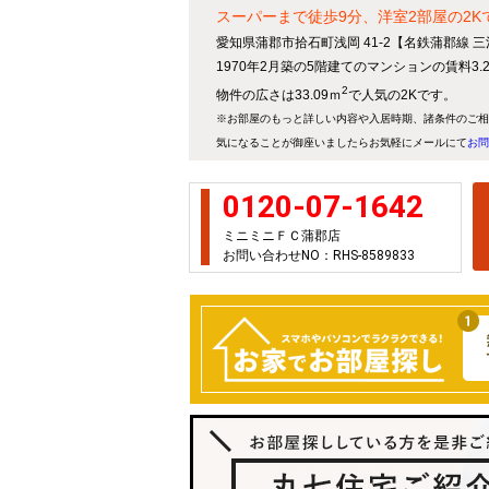
スーパーまで徒歩9分、洋室2部屋の2K
愛知県蒲郡市拾石町浅岡 41-2【名鉄蒲郡線 
1970年2月築の5階建てのマンションの賃料3
2
物件の広さは33.09ｍ
で人気の2Kです。
※お部屋のもっと詳しい内容や入居時期、諸条件のご相
気になることが御座いましたらお気軽にメールにて
お問
0120-07-1642
ミニミニＦＣ蒲郡店
お問い合わせNO：RHS-8589833