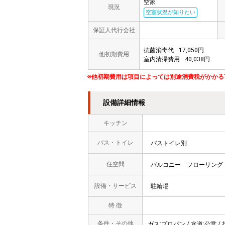
空家
現況
空室状況が知りたい
保証人代行会社
抗菌消毒代
17,050円
他初期費用
室内清掃費用
40,038円
※他初期費用は項目によっては別途消費税がかかる
設備詳細情報
キッチン
バス・トイレ
バストイレ別
住空間
バルコニー
フローリング
設備・サービス
駐輪場
特 徴
条件・その他
ガス:プロパン / 水道:公営 / 