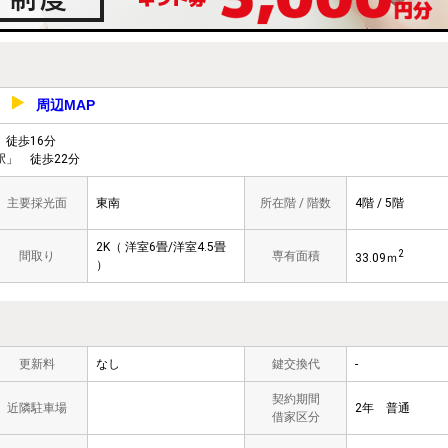
周辺MAP
-2
徒歩16分
」 徒歩22分
主要採光面
東南
所在階 / 階数
4階 / 5階
2K（ 洋室6畳/洋室4.5畳
2
間取り
専有面積
33.09ｍ
）
更新料
なし
鍵交換代
-
契約期間
近隣駐車場
2年 普通
借家区分