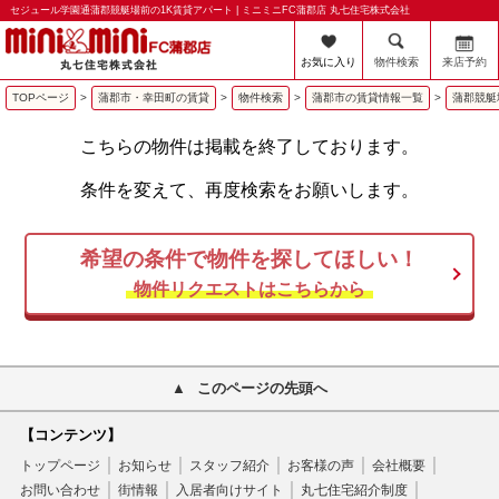
セジュール学園通蒲郡競艇場前の1K賃貸アパート | ミニミニFC蒲郡店 丸七住宅株式会社
お気に入り
物件検索
来店予約
TOPページ
>
蒲郡市・幸田町の賃貸
>
物件検索
>
蒲郡市の賃貸情報一覧
>
蒲郡競艇
こちらの物件は掲載を終了しております。
条件を変えて、再度検索をお願いします。
希望の条件で物件を探してほしい！
物件リクエストはこちらから
このページの先頭へ
【コンテンツ】
トップページ
お知らせ
スタッフ紹介
お客様の声
会社概要
お問い合わせ
街情報
入居者向けサイト
丸七住宅紹介制度