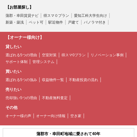
【お部屋探し】
蒲郡・幸田賃貸ナビ
得スマ０プラン
愛知工科大学生向け
新築・築浅
ペット可
駅近物件
戸建て
パノラマ付き
【オーナー様向け】
貸したい
選ばれる5つの理由
空室対策
得スマ0プラン
リノベーション事例
サポート体制
管理システム
買いたい
選ばれる5つの強み
収益物件一覧
不動産投資の流れ
売りたい
売却強い5つの理由
不動産無料査定
その他
オーナー様の声
オーナー向け情報
空き家
蒲郡市・幸田町地域に愛されて40年