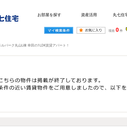
お部屋を探す
資産活用
丸七住
0
現在
件
ベルパーク丸山L棟 幸田の1LDK賃貸アパート！