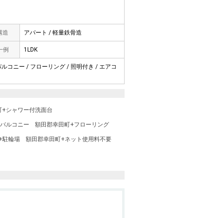
 構造
アパート / 軽量鉄骨造
一例
1LDK
バルコニー / フローリング / 照明付き / エアコ
町+シャワー付洗面台
+バルコニー
額田郡幸田町+フローリング
+駐輪場
額田郡幸田町+ネット使用料不要