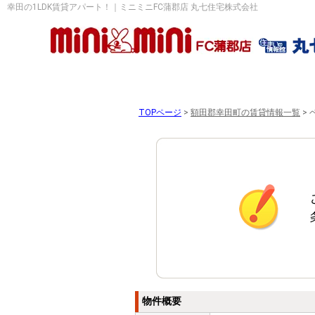
幸田の1LDK賃貸アパート！｜ミニミニFC蒲郡店 丸七住宅株式会社
TOPページ
>
額田郡幸田町の賃貸情報一覧
>
物件概要