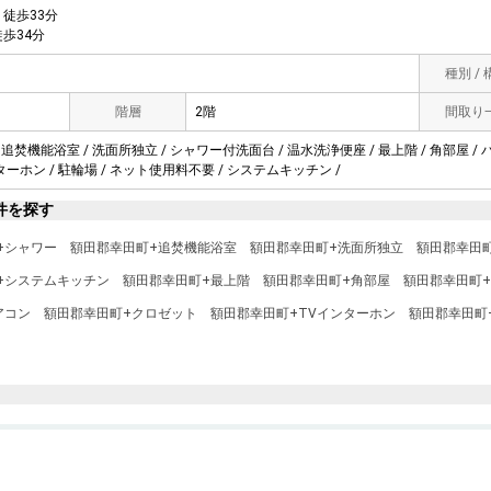
徒歩33分
歩34分
種別 /
階層
2階
間取り
 追焚機能浴室 / 洗面所独立 / シャワー付洗面台 / 温水洗浄便座 / 最上階 / 角部屋 / 
ンターホン / 駐輪場 / ネット使用料不要 / システムキッチン /
件を探す
+シャワー
額田郡幸田町+追焚機能浴室
額田郡幸田町+洗面所独立
額田郡幸田
+システムキッチン
額田郡幸田町+最上階
額田郡幸田町+角部屋
額田郡幸田町
アコン
額田郡幸田町+クロゼット
額田郡幸田町+TVインターホン
額田郡幸田町