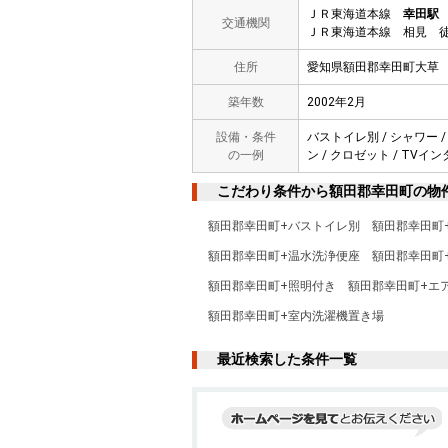
ＪＲ東海道本線
幸田駅
交通機関
ＪＲ東海道本線 相見 徒
住所
愛知県額田郡幸田町大草
築年数
2002年2月
設備・条件
バストイレ別 / シャワー /
の一例
ン / クロゼット / TVイ
こだわり条件から額田郡幸田町の物
額田郡幸田町+バストイレ別
額田郡幸田町
額田郡幸田町+温水洗浄便座
額田郡幸田町
額田郡幸田町+照明付き
額田郡幸田町+エ
額田郡幸田町+室内洗濯機置き場
最近検索した条件一覧