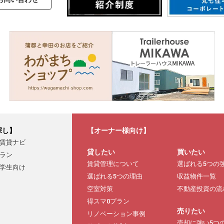
探し】
【オーナー様向け】
賃貸ナビ
貸したい
買いたい
ラン
賃貸管理について
選ばれる5つの
学生向け
選ばれる5つの理由
収益物件一覧
空室対策
不動産投資の流
得スマ0プラン
売りたい
リノベーション事例
売却に強い5つ