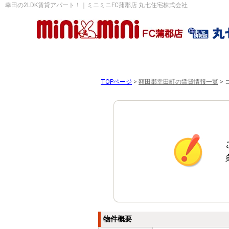
幸田の2LDK賃貸アパート！｜ミニミニFC蒲郡店 丸七住宅株式会社
TOPページ
>
額田郡幸田町の賃貸情報一覧
>
物件概要