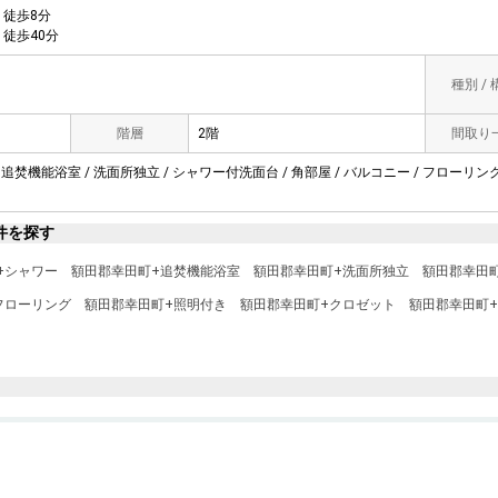
徒歩8分
徒歩40分
種別 /
階層
2階
間取り
 追焚機能浴室 / 洗面所独立 / シャワー付洗面台 / 角部屋 / バルコニー / フローリング
件を探す
+シャワー
額田郡幸田町+追焚機能浴室
額田郡幸田町+洗面所独立
額田郡幸田
フローリング
額田郡幸田町+照明付き
額田郡幸田町+クロゼット
額田郡幸田町+