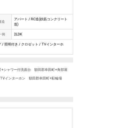
アパート / RC造(鉄筋コンクリート
 構造
造)
一例
2LDK
 / 照明付き / クロゼット / TVインターホ
町+シャワー付洗面台
額田郡幸田町+角部屋
TVインターホン
額田郡幸田町+駐輪場