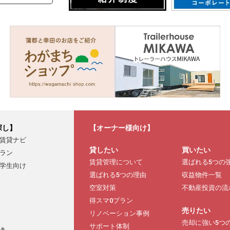
探し】
【オーナー様向け】
賃貸ナビ
貸したい
買いたい
ラン
賃貸管理について
選ばれる5つの
学生向け
選ばれる5つの理由
収益物件一覧
空室対策
不動産投資の流
得スマ0プラン
売りたい
リノベーション事例
売却に強い5つ
サポート体制
き