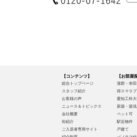
【コンテンツ】
【お部屋
総合トップページ
蒲郡・幸田
スタッフ紹介
得スマ０プ
お客様の声
愛知工科大
ニュース＆トピックス
新築・築浅
会社概要
ペット可
街紹介
駅近物件
ご入居者専用サイト
戸建て
紹介制度
パノラマ付