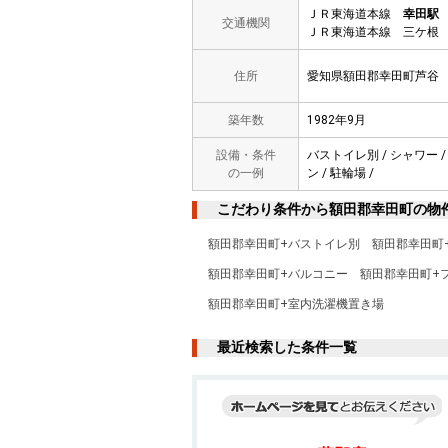
ＪＲ東海道本線
幸田駅
交通機関
ＪＲ東海道本線 三ケ根 
住所
愛知県額田郡幸田町芦谷
築年数
1982年9月
設備・条件
バストイレ別 / シャワー /
の一例
ン / 駐輪場 /
こだわり条件から額田郡幸田町の物
額田郡幸田町+バストイレ別
額田郡幸田町
額田郡幸田町+バルコニー
額田郡幸田町+
額田郡幸田町+室内洗濯機置き場
最近検索した条件一覧