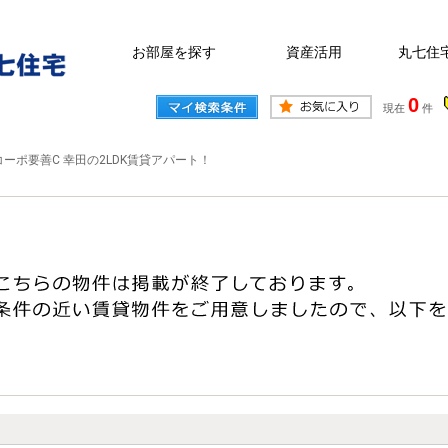
お部屋を探す
資産活用
丸七住
0
現在
件
コーポ要善C 幸田の2LDK賃貸アパート！