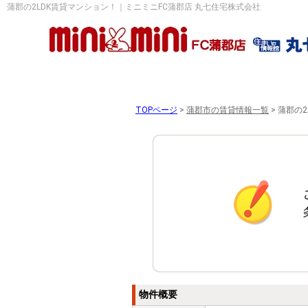
蒲郡の2LDK賃貸マンション！｜ミニミニFC蒲郡店 丸七住宅株式会社
TOPページ
>
蒲郡市の賃貸情報一覧
>
蒲郡の2
物件概要