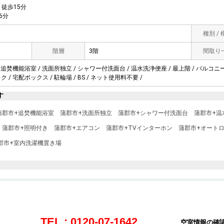
徒歩15分
6分
種別 /
階層
3階
間取り
 追焚機能浴室 / 洗面所独立 / シャワー付洗面台 / 温水洗浄便座 / 最上階 / バルコニー 
 / 宅配ボックス / 駐輪場 / BS / ネット使用料不要 /
す
蒲郡市+追焚機能浴室
蒲郡市+洗面所独立
蒲郡市+シャワー付洗面台
蒲郡市+温
蒲郡市+照明付き
蒲郡市+エアコン
蒲郡市+TVインターホン
蒲郡市+オート
郡市+室内洗濯機置き場
TEL : 0120-07-1642
空室情報の確