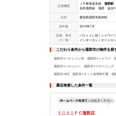
ＪＲ東海道本線
蒲郡駅
交通機関
名鉄蒲郡線 蒲郡 徒歩1
住所
愛知県蒲郡市新井町
築年数
2019年7月
設備・条件
バストイレ別 / シャワー /
の一例
インターホン / オートロック
こだわり条件から蒲郡市の物件を探
蒲郡市+バストイレ別
蒲郡市+シャワー
蒲郡市+バルコニー
蒲郡市+フローリング
蒲郡市+BS
蒲郡市+ネット使用料不要
蒲
最近検索した条件一覧
ミニミニＦＣ蒲郡店