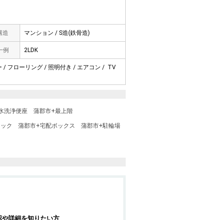
 構造
マンション / S造(鉄骨造)
一例
2LDK
/ フローリング / 照明付き / エアコン / TV
水洗浄便座
蒲郡市+最上階
ロック
蒲郡市+宅配ボックス
蒲郡市+駐輪場
認や詳細を知りたい方