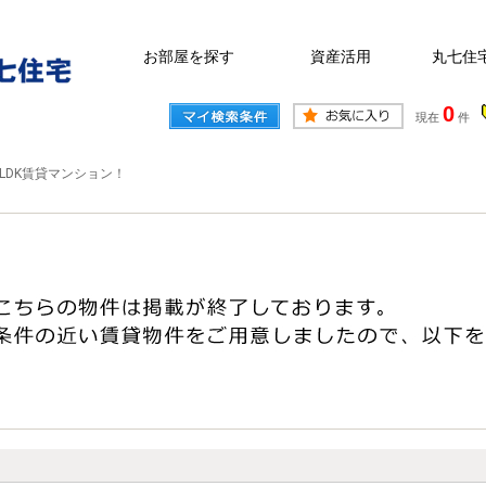
お部屋を探す
資産活用
丸七住
0
現在
件
LDK賃貸マンション！