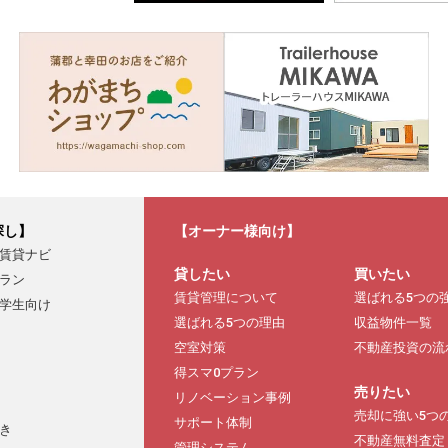
探し】
【オーナー様向け】
賃貸ナビ
貸したい
買いたい
ラン
賃貸管理について
選ばれる5つの
学生向け
選ばれる5つの理由
収益物件一覧
空室対策
不動産投資の流
得スマ0プラン
売りたい
リノベーション事例
売却に強い5つ
サポート体制
き
不動産無料査定
管理システム