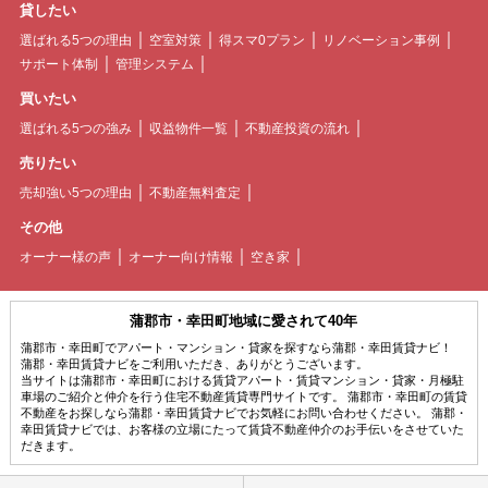
貸したい
選ばれる5つの理由
空室対策
得スマ0プラン
リノベーション事例
サポート体制
管理システム
買いたい
選ばれる5つの強み
収益物件一覧
不動産投資の流れ
売りたい
売却強い5つの理由
不動産無料査定
その他
オーナー様の声
オーナー向け情報
空き家
蒲郡市・幸田町地域に愛されて40年
蒲郡市・幸田町でアパート・マンション・貸家を探すなら蒲郡・幸田賃貸ナビ！
蒲郡・幸田賃貸ナビをご利用いただき、ありがとうございます。
当サイトは蒲郡市・幸田町における賃貸アパート・賃貸マンション・貸家・月極駐
車場のご紹介と仲介を行う住宅不動産賃貸専門サイトです。 蒲郡市・幸田町の賃貸
不動産をお探しなら蒲郡・幸田賃貸ナビでお気軽にお問い合わせください。 蒲郡・
幸田賃貸ナビでは、お客様の立場にたって賃貸不動産仲介のお手伝いをさせていた
だきます。