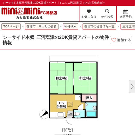
シーサイド本郷三河塩津の2DK賃貸アパート | ミニミニFC蒲郡店 丸七住宅株式会社
お気に入り
物件検索
来店予約
TOPページ
>
蒲郡市・幸田町の賃貸
>
物件検索
>
蒲郡市の賃貸情報一覧
>
三河塩津
シーサイド本郷
三河塩津の2DK賃貸アパートの物件
情報
【間取】