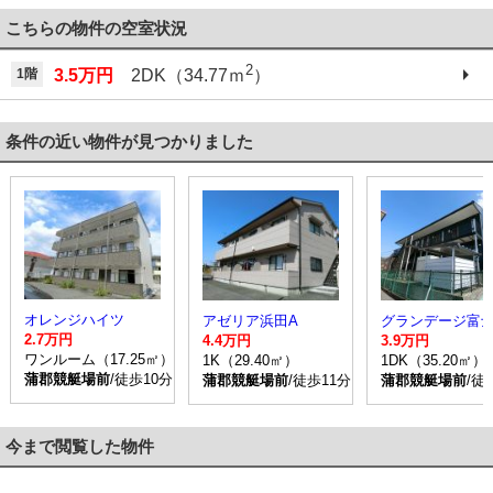
こちらの物件の空室状況
2
1階
3.5万円
2DK（34.77ｍ
）
条件の近い物件が見つかりました
オレンジハイツ
アゼリア浜田A
グランデージ富
2.7万円
4.4万円
3.9万円
ワンルーム（17.25㎡）
1K（29.40㎡）
1DK（35.20㎡）
蒲郡競艇場前
/徒歩10分
蒲郡競艇場前
/徒歩11分
蒲郡競艇場前
/徒
今まで閲覧した物件