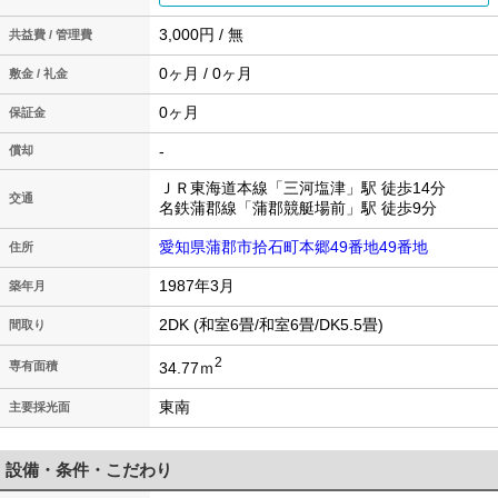
3,000円 / 無
共益費 / 管理費
0ヶ月 / 0ヶ月
敷金 / 礼金
0ヶ月
保証金
-
償却
ＪＲ東海道本線「三河塩津」駅 徒歩14分
交通
名鉄蒲郡線「蒲郡競艇場前」駅 徒歩9分
愛知県蒲郡市拾石町本郷49番地49番地
住所
1987年3月
築年月
2DK (和室6畳/和室6畳/DK5.5畳)
間取り
2
34.77ｍ
専有面積
東南
主要採光面
設備・条件・こだわり