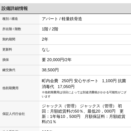
設備詳細情報
アパート / 軽量鉄骨造
種別 / 構造
1階 / 2階
所在階 / 階数
2年
契約期間
なし
更新料
要 20,000円/2年
損保
38,500円
鍵交換代
町内会費
250円
安心サポート
1,100円
抗菌
消毒代
17,050円
他初期費用
※他初期費用は項目によっては別途消費税がかかる可能性がござ
います
ジャックス（管理） ジャックス（管理） 初
回：月額総賃料の50％、最低20，000円 更
保証人代行会社
新：1年毎10，500円 月額保証料：月額総賃
料の1％