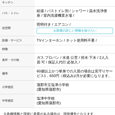
キッチン
給湯 / バストイレ別 / シャワー / 温水洗浄便
バス・トイレ
座 / 室内洗濯機置き場 /
照明付き / エアコン /
住空間
お部屋の詳しい情報を知りたい
TVインターホン / ネット使用料不要 /
設備・サービス
特徴
ガス:プロパン / 水道:公営 / 排水:下水 / 2人入
条件・その他
居:可 / 保証人代行:必加入 /
60歳以上かつ単身での入居の場合は見守りサー
備考
ビス1，650円（税込み)/月が必要になります。
蒲郡市立塩津小学校
小学校区
(愛知県蒲郡市)
塩津中学校
中学校区
(愛知県蒲郡市)
※各種情報と現状に差異がある場合は、現状優先となります。