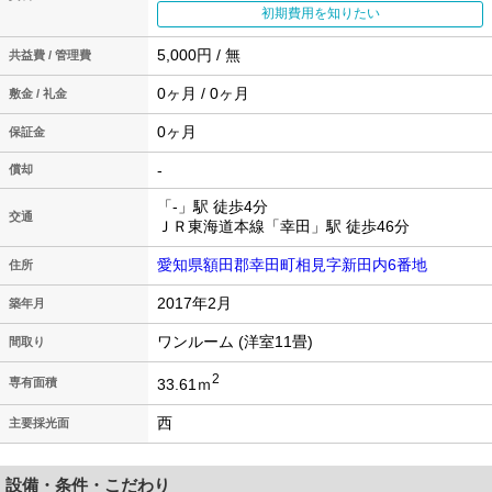
初期費用を知りたい
5,000円 / 無
共益費 / 管理費
0ヶ月 / 0ヶ月
敷金 / 礼金
0ヶ月
保証金
-
償却
「-」駅 徒歩4分
交通
ＪＲ東海道本線「幸田」駅 徒歩46分
愛知県額田郡幸田町相見字新田内6番地
住所
2017年2月
築年月
ワンルーム (洋室11畳)
間取り
2
33.61ｍ
専有面積
西
主要採光面
設備・条件・こだわり