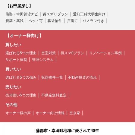
【お部屋探し】
蒲郡・幸田賃貸ナビ
得スマ０プラン
愛知工科大学生向け
新築・築浅
ペット可
駅近物件
戸建て
パノラマ付き
【オーナー様向け】
貸したい
選ばれる5つの理由
空室対策
得スマ0プラン
リノベーション事例
サポート体制
管理システム
買いたい
選ばれる5つの強み
収益物件一覧
不動産投資の流れ
売りたい
売却強い5つの理由
不動産無料査定
その他
オーナー様の声
オーナー向け情報
空き家
蒲郡市・幸田町地域に愛されて40年