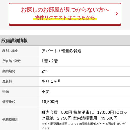
お探しのお部屋が見つからない方へ
物件リクエストはこちらから
設備詳細情報
アパート / 軽量鉄骨造
種別 / 構造
1階 / 2階
所在階 / 階数
2年
契約期間
あり 1ヶ月
更新料
不要
損保
16,500円
鍵交換代
町内会費
800円
抗菌消毒代
17,050円
ICロッ
ク電池
2,750円
室内清掃費用
49,500円
他初期費用
※他初期費用は項目によっては別途消費税がかかる可能性がござ
います