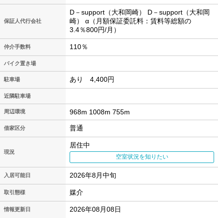
D－support（大和岡崎） D－support（大和岡
崎） α（月額保証委託料：賃料等総額の
保証人代行会社
3.4％800円/月）
110％
仲介手数料
バイク置き場
あり 4,400円
駐車場
近隣駐車場
968m 1008m 755m
周辺環境
普通
借家区分
居住中
現況
空室状況を知りたい
2026年8月中旬
入居可能日
媒介
取引態様
2026年08月08日
情報更新日