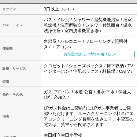
3口以上コンロ /
キッチン
バストイレ別 / シャワー / 追焚機能浴室 / 浴室
乾燥機 / 洗面所独立 / シャワー付洗面台 / 温水
バス・トイレ
洗浄便座 / 室内洗濯機置き場 /
角部屋 / バルコニー / フローリング / 照明付
き / エアコン /
住空間
お部屋の詳しい情報を知りたい
クロゼット / シューズボックス / 床下収納 / TV
設備・サービス
インターホン / 宅配ボックス / 駐輪場 / CATV /
特徴
ガス:プロパン / 水道:公営 / 排水:下水 / 保証人
条件・その他
代行:必加入 /
LPガス料金はご契約前にLPガス事業者にご確
認いただけます、ルームクリーニング料金にエ
備考
アコンクリーニング費用を含みます、本貸室の
電気は、貸主から配給されます
幸田町立幸田小学校