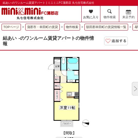
結あい-のワンルーム賃貸アパート | ミニミニFC蒲郡店 丸七住宅株式会社
お気に入り
物件検索
来店予約
TOPページ
>
蒲郡市・幸田町の賃貸
>
物件検索
>
額田郡幸田町の賃貸情報一覧
>
-
結あい
-のワンルーム賃貸アパートの物件情
報
【間取】