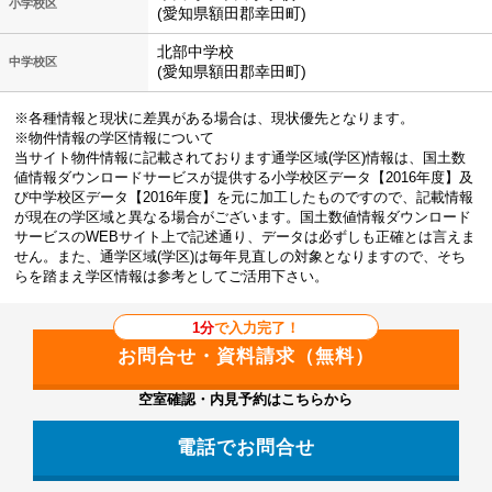
小学校区
(愛知県額田郡幸田町)
北部中学校
中学校区
(愛知県額田郡幸田町)
※各種情報と現状に差異がある場合は、現状優先となります。
※物件情報の学区情報について
当サイト物件情報に記載されております通学区域(学区)情報は、国土数
値情報ダウンロードサービスが提供する小学校区データ【2016年度】及
び中学校区データ【2016年度】を元に加工したものですので、記載情報
が現在の学区域と異なる場合がございます。国土数値情報ダウンロード
サービスのWEBサイト上で記述通り、データは必ずしも正確とは言えま
せん。また、通学区域(学区)は毎年見直しの対象となりますので、そち
らを踏まえ学区情報は参考としてご活用下さい。
1分
で入力完了！
空室確認・内見予約はこちらから
電話でお問合せ