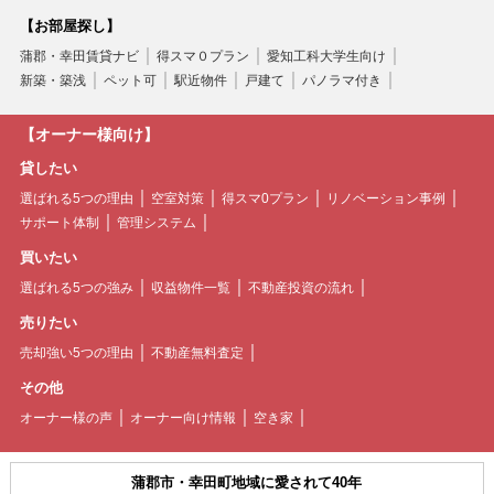
【お部屋探し】
蒲郡・幸田賃貸ナビ
得スマ０プラン
愛知工科大学生向け
新築・築浅
ペット可
駅近物件
戸建て
パノラマ付き
【オーナー様向け】
貸したい
選ばれる5つの理由
空室対策
得スマ0プラン
リノベーション事例
サポート体制
管理システム
買いたい
選ばれる5つの強み
収益物件一覧
不動産投資の流れ
売りたい
売却強い5つの理由
不動産無料査定
その他
オーナー様の声
オーナー向け情報
空き家
蒲郡市・幸田町地域に愛されて40年