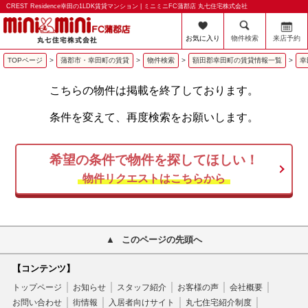
CREST Residence幸田の1LDK賃貸マンション | ミニミニFC蒲郡店 丸七住宅株式会社
お気に入り
物件検索
来店予約
TOPページ
>
蒲郡市・幸田町の賃貸
>
物件検索
>
額田郡幸田町の賃貸情報一覧
>
幸
こちらの物件は掲載を終了しております。
条件を変えて、再度検索をお願いします。
希望の条件で物件を探してほしい！
物件リクエストはこちらから
このページの先頭へ
【コンテンツ】
トップページ
お知らせ
スタッフ紹介
お客様の声
会社概要
お問い合わせ
街情報
入居者向けサイト
丸七住宅紹介制度