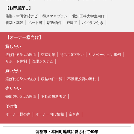
【お部屋探し】
蒲郡・幸田賃貸ナビ
得スマ０プラン
愛知工科大学生向け
新築・築浅
ペット可
駅近物件
戸建て
パノラマ付き
【オーナー様向け】
貸したい
選ばれる5つの理由
空室対策
得スマ0プラン
リノベーション事例
サポート体制
管理システム
買いたい
選ばれる5つの強み
収益物件一覧
不動産投資の流れ
売りたい
売却強い5つの理由
不動産無料査定
その他
オーナー様の声
オーナー向け情報
空き家
蒲郡市・幸田町地域に愛されて40年