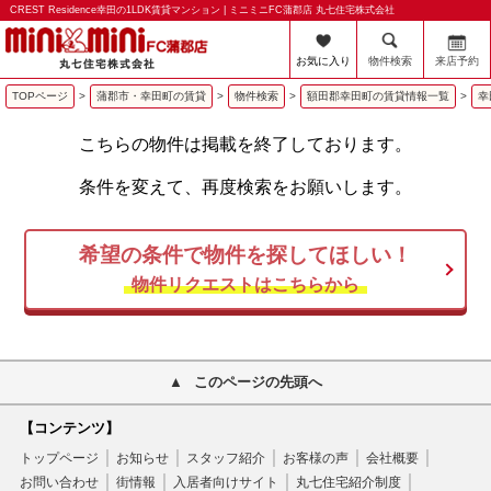
CREST Residence幸田の1LDK賃貸マンション | ミニミニFC蒲郡店 丸七住宅株式会社
お気に入り
物件検索
来店予約
TOPページ
>
蒲郡市・幸田町の賃貸
>
物件検索
>
額田郡幸田町の賃貸情報一覧
>
幸
こちらの物件は掲載を終了しております。
条件を変えて、再度検索をお願いします。
希望の条件で物件を探してほしい！
物件リクエストはこちらから
このページの先頭へ
【コンテンツ】
トップページ
お知らせ
スタッフ紹介
お客様の声
会社概要
お問い合わせ
街情報
入居者向けサイト
丸七住宅紹介制度