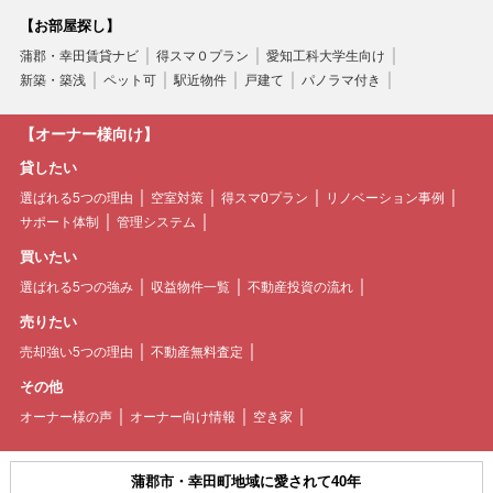
【お部屋探し】
蒲郡・幸田賃貸ナビ
得スマ０プラン
愛知工科大学生向け
新築・築浅
ペット可
駅近物件
戸建て
パノラマ付き
【オーナー様向け】
貸したい
選ばれる5つの理由
空室対策
得スマ0プラン
リノベーション事例
サポート体制
管理システム
買いたい
選ばれる5つの強み
収益物件一覧
不動産投資の流れ
売りたい
売却強い5つの理由
不動産無料査定
その他
オーナー様の声
オーナー向け情報
空き家
蒲郡市・幸田町地域に愛されて40年