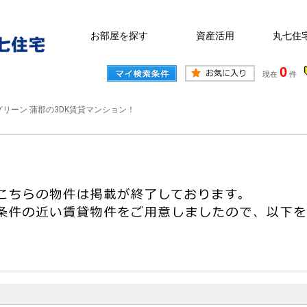
お部屋を探す
資産活用
丸七住
0
現在
件
リーン 蒲郡の3DK賃貸マンション！