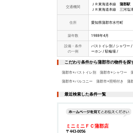
ＪＲ東海道本線
蒲郡駅
交通機関
ＪＲ東海道本線 三河塩津
住所
愛知県蒲郡市水竹町
築年数
1988年4月
設備・条件
バストイレ別 / シャワー /
の一例
ーホン / 駐輪場 /
こだわり条件から蒲郡市の物件を探
蒲郡市+バストイレ別
蒲郡市+シャワー
蒲郡市+バルコニー
蒲郡市+照明付き
蒲
最近検索した条件一覧
ミニミニＦＣ蒲郡店
〒443-0056