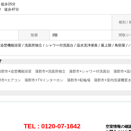
徒歩25分
 徒歩47分
種別 /
階層
3階
間取り
 追焚機能浴室 / 洗面所独立 / シャワー付洗面台 / 温水洗浄便座 / 最上階 / 角部屋 / 
す
蒲郡市+追焚機能浴室
蒲郡市+洗面所独立
蒲郡市+シャワー付洗面台
蒲郡市+温
郡市+エアコン
蒲郡市+TVインターホン
蒲郡市+駐輪場
蒲郡市+室内洗濯機置
TEL : 0120-07-1642
空室情報の確