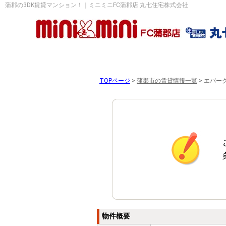
蒲郡の3DK賃貸マンション！｜ミニミニFC蒲郡店 丸七住宅株式会社
TOPページ
>
蒲郡市の賃貸情報一覧
>
エバーグ
物件概要