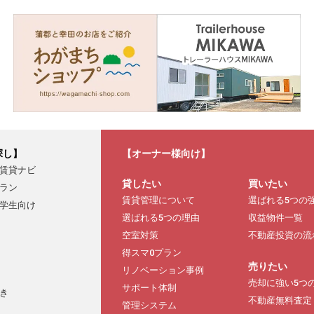
探し】
【オーナー様向け】
賃貸ナビ
貸したい
買いたい
ラン
賃貸管理について
選ばれる5つの
学生向け
選ばれる5つの理由
収益物件一覧
空室対策
不動産投資の流
得スマ0プラン
売りたい
リノベーション事例
売却に強い5つ
サポート体制
き
不動産無料査定
管理システム