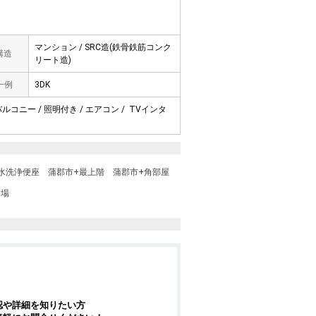
マンション / SRC造(鉄骨鉄筋コンク
 構造
リート造)
一例
3DK
バルコニー / 照明付き / エアコン / TVインタ
水洗浄便座
蒲郡市+最上階
蒲郡市+角部屋
き場
認や詳細を知りたい方