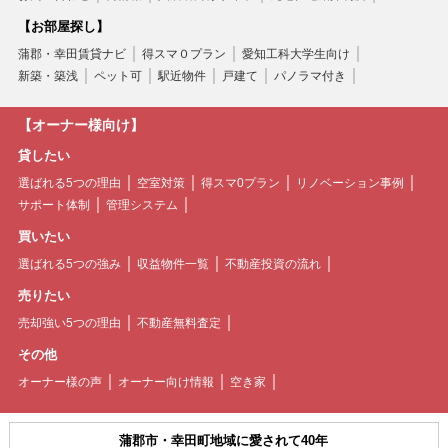
【お部屋探し】
蒲郡・幸田賃貸ナビ
得スマ０プラン
愛知工科大学生向け
新築・築浅
ペット可
駅近物件
戸建て
パノラマ付き
【オーナー様向け】
貸したい
選ばれる5つの理由
空室対策
得スマ0プラン
リノベーション事例
サポート体制
管理システム
買いたい
選ばれる5つの強み
収益物件一覧
不動産投資の流れ
売りたい
売却強い5つの理由
不動産無料査定
その他
オーナー様の声
オーナー向け情報
空き家
蒲郡市・幸田町地域に愛されて40年