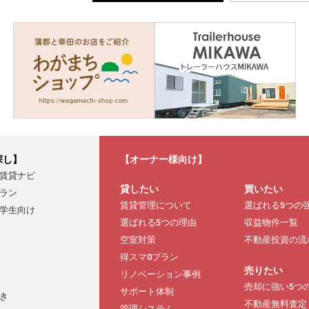
探し】
【オーナー様向け】
賃貸ナビ
貸したい
買いたい
ラン
賃貸管理について
選ばれる5つの
学生向け
選ばれる5つの理由
収益物件一覧
空室対策
不動産投資の流
得スマ0プラン
売りたい
リノベーション事例
売却に強い5つ
サポート体制
き
不動産無料査定
管理システム