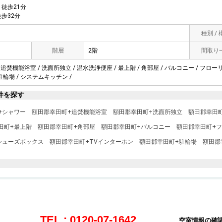
徒歩21分
歩32分
種別 /
階層
2階
間取り
 追焚機能浴室 / 洗面所独立 / 温水洗浄便座 / 最上階 / 角部屋 / バルコニー / フロー
 駐輪場 / システムキッチン /
件を探す
+シャワー
額田郡幸田町+追焚機能浴室
額田郡幸田町+洗面所独立
額田郡幸田
田町+最上階
額田郡幸田町+角部屋
額田郡幸田町+バルコニー
額田郡幸田町+
シューズボックス
額田郡幸田町+TVインターホン
額田郡幸田町+駐輪場
額田郡
TEL : 0120-07-1642
空室情報の確