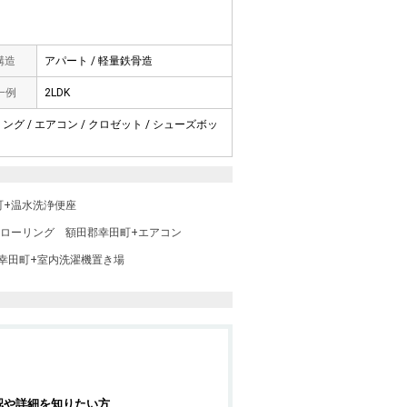
 構造
アパート / 軽量鉄骨造
一例
2LDK
リング / エアコン / クロゼット / シューズボッ
町+温水洗浄便座
フローリング
額田郡幸田町+エアコン
幸田町+室内洗濯機置き場
認や詳細を知りたい方