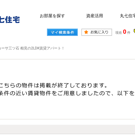
お部屋を探す
資産活用
丸七住
0
現在
件
カーサ三ツ石 相見の2LDK賃貸アパート！