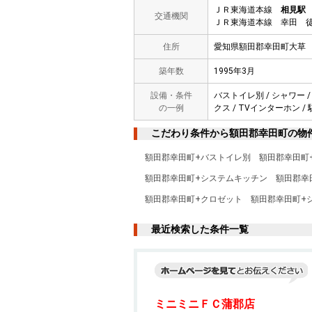
ＪＲ東海道本線
相見駅
交通機関
ＪＲ東海道本線 幸田 徒
住所
愛知県額田郡幸田町大草
築年数
1995年3月
設備・条件
バストイレ別 / シャワー /
の一例
クス / TVインターホン /
こだわり条件から額田郡幸田町の物
額田郡幸田町+バストイレ別
額田郡幸田町
額田郡幸田町+システムキッチン
額田郡幸
額田郡幸田町+クロゼット
額田郡幸田町+
最近検索した条件一覧
ミニミニＦＣ蒲郡店