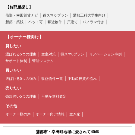
【お部屋探し】
蒲郡・幸田賃貸ナビ
得スマ０プラン
愛知工科大学生向け
新築・築浅
ペット可
駅近物件
戸建て
パノラマ付き
【オーナー様向け】
貸したい
選ばれる5つの理由
空室対策
得スマ0プラン
リノベーション事例
サポート体制
管理システム
買いたい
選ばれる5つの強み
収益物件一覧
不動産投資の流れ
売りたい
売却強い5つの理由
不動産無料査定
その他
オーナー様の声
オーナー向け情報
空き家
蒲郡市・幸田町地域に愛されて40年