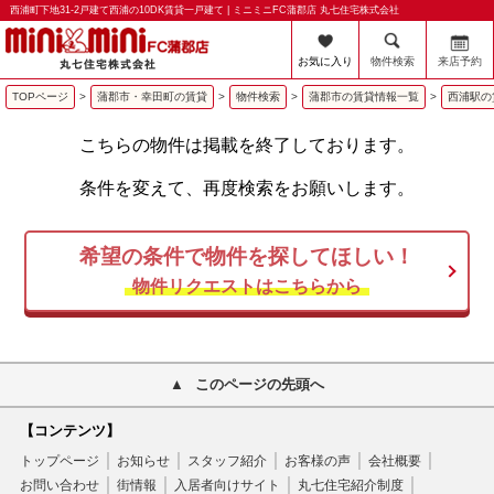
西浦町下地31-2戸建て西浦の10DK賃貸一戸建て | ミニミニFC蒲郡店 丸七住宅株式会社
お気に入り
物件検索
来店予約
TOPページ
>
蒲郡市・幸田町の賃貸
>
物件検索
>
蒲郡市の賃貸情報一覧
>
西浦駅の
こちらの物件は掲載を終了しております。
条件を変えて、再度検索をお願いします。
希望の条件で物件を探してほしい！
物件リクエストはこちらから
このページの先頭へ
【コンテンツ】
トップページ
お知らせ
スタッフ紹介
お客様の声
会社概要
お問い合わせ
街情報
入居者向けサイト
丸七住宅紹介制度