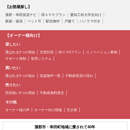
【お部屋探し】
蒲郡・幸田賃貸ナビ
得スマ０プラン
愛知工科大学生向け
新築・築浅
ペット可
駅近物件
戸建て
パノラマ付き
【オーナー様向け】
貸したい
選ばれる5つの理由
空室対策
得スマ0プラン
リノベーション事例
サポート体制
管理システム
買いたい
選ばれる5つの強み
収益物件一覧
不動産投資の流れ
売りたい
売却強い5つの理由
不動産無料査定
その他
オーナー様の声
オーナー向け情報
空き家
蒲郡市・幸田町地域に愛されて40年