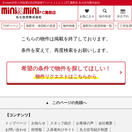
D-room竹谷三河塩津の2LDK賃貸アパート | ミニミニFC蒲郡店 丸七住宅株式会社
お気に入り
物件検索
来店予約
TOPページ
>
蒲郡市・幸田町の賃貸
>
物件検索
>
蒲郡市の賃貸情報一覧
>
三河塩津
こちらの物件は掲載を終了しております。
条件を変えて、再度検索をお願いします。
希望の条件で物件を探してほしい！
物件リクエストはこちらから
このページの先頭へ
【コンテンツ】
トップページ
お知らせ
スタッフ紹介
お客様の声
会社概要
お問い合わせ
街情報
入居者向けサイト
丸七住宅紹介制度