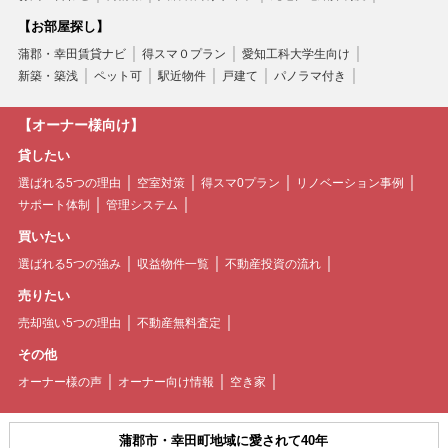
【お部屋探し】
蒲郡・幸田賃貸ナビ
得スマ０プラン
愛知工科大学生向け
新築・築浅
ペット可
駅近物件
戸建て
パノラマ付き
【オーナー様向け】
貸したい
選ばれる5つの理由
空室対策
得スマ0プラン
リノベーション事例
サポート体制
管理システム
買いたい
選ばれる5つの強み
収益物件一覧
不動産投資の流れ
売りたい
売却強い5つの理由
不動産無料査定
その他
オーナー様の声
オーナー向け情報
空き家
蒲郡市・幸田町地域に愛されて40年