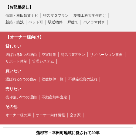
【お部屋探し】
蒲郡・幸田賃貸ナビ
得スマ０プラン
愛知工科大学生向け
新築・築浅
ペット可
駅近物件
戸建て
パノラマ付き
【オーナー様向け】
貸したい
選ばれる5つの理由
空室対策
得スマ0プラン
リノベーション事例
サポート体制
管理システム
買いたい
選ばれる5つの強み
収益物件一覧
不動産投資の流れ
売りたい
売却強い5つの理由
不動産無料査定
その他
オーナー様の声
オーナー向け情報
空き家
蒲郡市・幸田町地域に愛されて40年