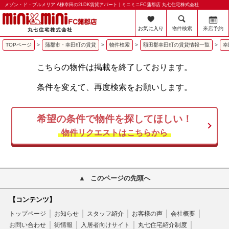
メゾン・ド・プルメリア A棟幸田の2LDK賃貸アパート | ミニミニFC蒲郡店 丸七住宅株式会社
お気に入り
物件検索
来店予約
TOPページ
>
蒲郡市・幸田町の賃貸
>
物件検索
>
額田郡幸田町の賃貸情報一覧
>
幸
こちらの物件は掲載を終了しております。
条件を変えて、再度検索をお願いします。
希望の条件で物件を探してほしい！
物件リクエストはこちらから
このページの先頭へ
【コンテンツ】
トップページ
お知らせ
スタッフ紹介
お客様の声
会社概要
お問い合わせ
街情報
入居者向けサイト
丸七住宅紹介制度