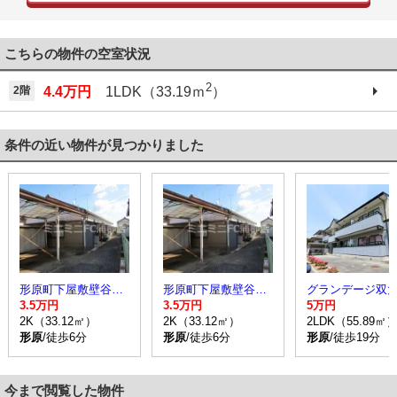
こちらの物件の空室状況
2
2階
4.4万円
1LDK（33.19ｍ
）
条件の近い物件が見つかりました
形原町下屋敷壁谷貸家
形原町下屋敷壁谷貸家
3.5万円
3.5万円
5万円
2K（33.12㎡）
2K（33.12㎡）
2LDK（55.89㎡
形原
/徒歩6分
形原
/徒歩6分
形原
/徒歩19分
今まで閲覧した物件