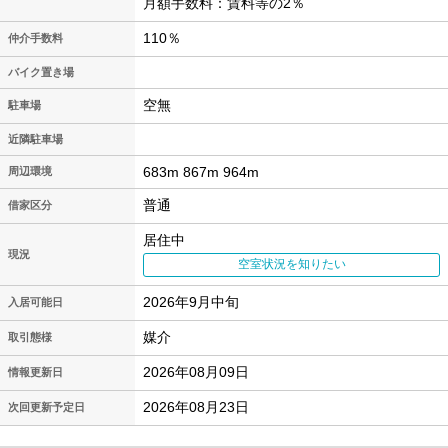
月額手数料：賃料等の2％
110％
仲介手数料
バイク置き場
空無
駐車場
近隣駐車場
683m 867m 964m
周辺環境
普通
借家区分
居住中
現況
空室状況を知りたい
2026年9月中旬
入居可能日
媒介
取引態様
2026年08月09日
情報更新日
2026年08月23日
次回更新予定日