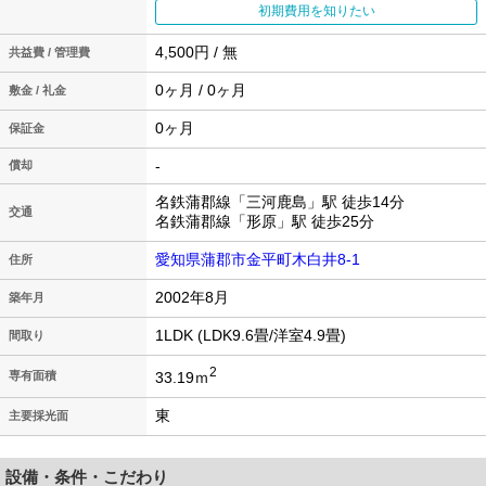
初期費用を知りたい
4,500円 / 無
共益費 / 管理費
0ヶ月 / 0ヶ月
敷金 / 礼金
0ヶ月
保証金
-
償却
名鉄蒲郡線「三河鹿島」駅 徒歩14分
交通
名鉄蒲郡線「形原」駅 徒歩25分
愛知県蒲郡市金平町木白井8-1
住所
2002年8月
築年月
1LDK (LDK9.6畳/洋室4.9畳)
間取り
2
33.19ｍ
専有面積
東
主要採光面
設備・条件・こだわり