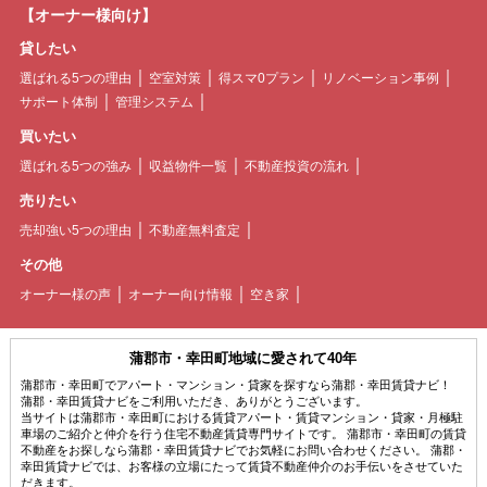
【オーナー様向け】
貸したい
選ばれる5つの理由
空室対策
得スマ0プラン
リノベーション事例
サポート体制
管理システム
買いたい
選ばれる5つの強み
収益物件一覧
不動産投資の流れ
売りたい
売却強い5つの理由
不動産無料査定
その他
オーナー様の声
オーナー向け情報
空き家
蒲郡市・幸田町地域に愛されて40年
蒲郡市・幸田町でアパート・マンション・貸家を探すなら蒲郡・幸田賃貸ナビ！
蒲郡・幸田賃貸ナビをご利用いただき、ありがとうございます。
当サイトは蒲郡市・幸田町における賃貸アパート・賃貸マンション・貸家・月極駐
車場のご紹介と仲介を行う住宅不動産賃貸専門サイトです。 蒲郡市・幸田町の賃貸
不動産をお探しなら蒲郡・幸田賃貸ナビでお気軽にお問い合わせください。 蒲郡・
幸田賃貸ナビでは、お客様の立場にたって賃貸不動産仲介のお手伝いをさせていた
だきます。