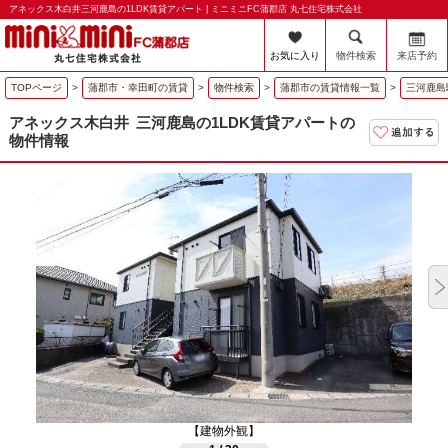
アネックス木白井三河鹿島の1LDK賃貸アパート | ミニミニFC蒲郡店 丸七住宅株式会社
お気に入り
物件検索
来店予約
TOPページ
>
蒲郡市・幸田町の賃貸
>
物件検索
>
蒲郡市の賃貸情報一覧
>
三河鹿島
アネックス木白井
三河鹿島の1LDK賃貸アパートの
物件情報
【建物外観】