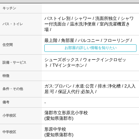
キッチン
バストイレ別 / シャワー / 洗面所独立 / シャワ
ー付洗面台 / 温水洗浄便座 / 室内洗濯機置き
バス・トイレ
場 /
最上階 / 角部屋 / バルコニー / フローリング /
住空間
お部屋の詳しい情報を知りたい
シューズボックス / ウォークインクロゼッ
設備・サービス
ト / TVインターホン /
特徴
ガス:プロパン / 水道:公営 / 排水:浄化槽 / 2人入
条件・その他
居:可 / 保証人代行:必加入 /
-
備考
蒲郡市立形原北小学校
小学校区
(愛知県蒲郡市)
形原中学校
中学校区
(愛知県蒲郡市)