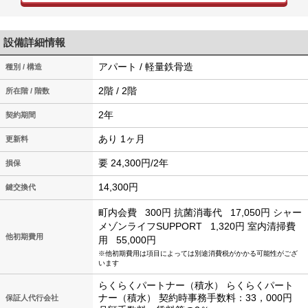
設備詳細情報
アパート / 軽量鉄骨造
種別 / 構造
2階 / 2階
所在階 / 階数
2年
契約期間
あり 1ヶ月
更新料
要 24,300円/2年
損保
14,300円
鍵交換代
町内会費
300円
抗菌消毒代
17,050円
シャー
メゾンライフSUPPORT
1,320円
室内清掃費
他初期費用
用
55,000円
※他初期費用は項目によっては別途消費税がかかる可能性がござ
います
らくらくパートナー（積水） らくらくパート
ナー（積水） 契約時事務手数料：33，000円
保証人代行会社