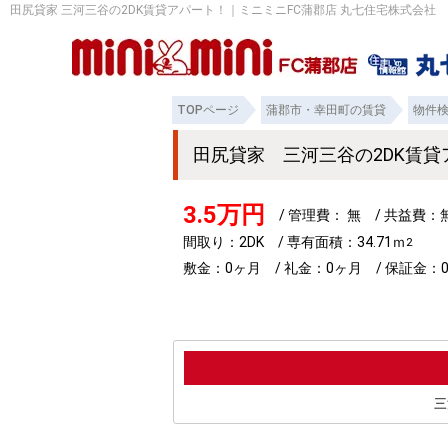
田尻貸家 三河三谷の2DK賃貸アパート！｜ミニミニFC蒲郡店 丸七住宅株式会社
TOPページ
蒲郡市・幸田町の賃貸
物件
田尻貸家 三河三谷の2DK賃
3.5万円
/ 管理費： 無 / 共益費
間取り：2DK / 専有面積：34.71ｍ
2
敷金：0ヶ月 / 礼金：0ヶ月 / 保証金：0
三