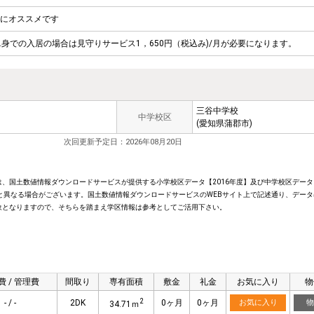
にオススメです
身での入居の場合は見守りサービス1，650円（税込み)/月が必要になります。
三谷中学校
中学校区
(愛知県蒲郡市)
次回更新予定日：2026年08月20日
、国土数値情報ダウンロードサービスが提供する小学校区データ【2016年度】及び中学校区データ【
と異なる場合がございます。国土数値情報ダウンロードサービスのWEBサイト上で記述通り、データ
象となりますので、そちらを踏まえ学区情報は参考としてご活用下さい。
費 / 管理費
間取り
専有面積
敷金
礼金
お気に入り
物
2
- / -
2DK
0ヶ月
0ヶ月
お気に入り
物
34.71ｍ