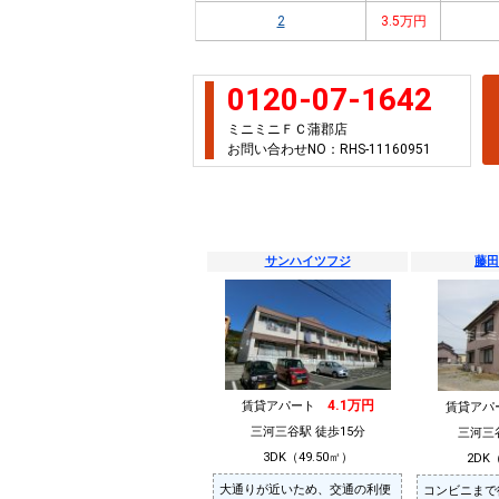
2
3.5万円
0120-07-1642
ミニミニＦＣ蒲郡店
お問い合わせNO：RHS-11160951
サンハイツフジ
藤田
4.1万円
賃貸アパート
賃貸ア
三河三谷駅 徒歩15分
三河三
3DK（49.50㎡）
2DK（
大通りが近いため、交通の利便
コンビニまで