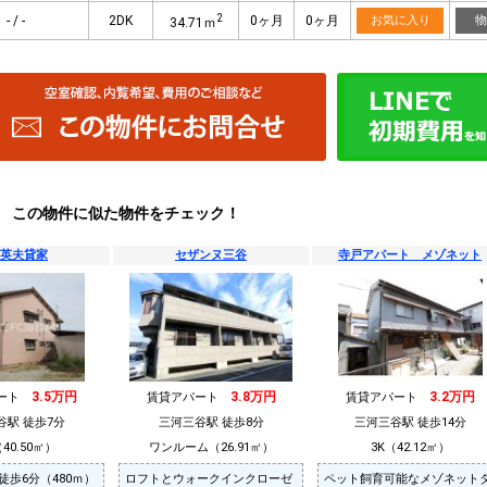
2
- / -
2DK
0ヶ月
0ヶ月
お気に入り
物
34.71ｍ
この物件に似た物件をチェック！
英夫貸家
セザンヌ三谷
寺戸アパート メゾネット
3.5万円
3.8万円
3.2万円
パート
賃貸アパート
賃貸アパート
谷駅 徒歩7分
三河三谷駅 徒歩8分
三河三谷駅 徒歩14分
40.50㎡）
ワンルーム（26.91㎡）
3K（42.12㎡）
徒歩6分（480ｍ）
ロフトとウォークインクローゼ
ペット飼育可能なメゾネット