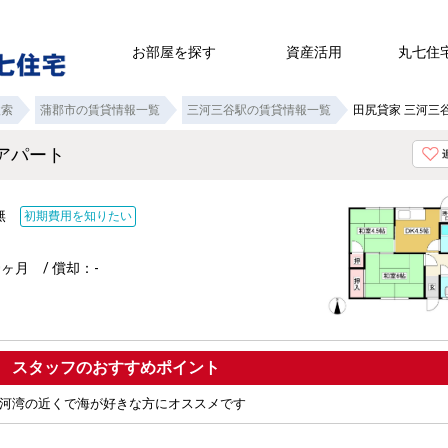
お部屋を探す
資産活用
丸七住
検索
蒲郡市の賃貸情報一覧
三河三谷駅の賃貸情報一覧
田尻貸家 三河三
貸アパート
：無
初期費用を知りたい
ヶ月 / 償却：-
ポイント
河湾の近くで海が好きな方にオススメです