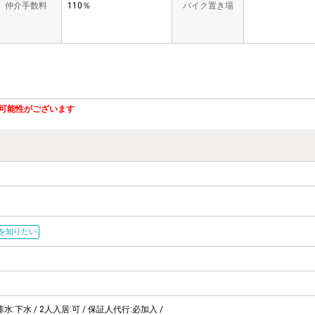
仲介手数料
110％
バイク置き場
可能性がございます
を知りたい
排水:下水 / 2人入居:可 / 保証人代行:必加入 /