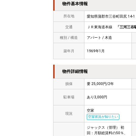
物件基本情報
所在地
愛知県蒲郡市三谷町田尻 14
交通
ＪＲ東海道本線
「三河三谷
種別 / 構造
アパート / 木造
築年月
1969年1月
物件詳細情報
損保
要 25,000円/2年
駐車場
あり3,000円
空家
現況
空室状況が知りたい
ジャックス（管理） 初
回：月額総賃料の50％、