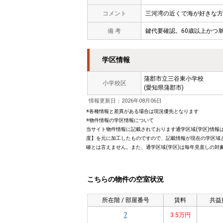
コメント
三河湾の近くで海が好きな方
備 考
鍵代要確認。60歳以上かつ単
学区情報
蒲郡市立三谷東小学校
小学校区
(愛知県蒲郡市)
情報更新日：2026年08月06日
※各種情報と差異がある場合は現況優先となります
※物件情報の学区情報について
当サイト物件情報に記載されております通学区域(学区)情報は
度】を元に加工したものですので、記載情報が現在の学区域
確とは言えません。また、通学区域(学区)は毎年見直しの対
こちらの物件の空室状況
所在階 / 部屋番号
賃料
共益
7
3.5万円