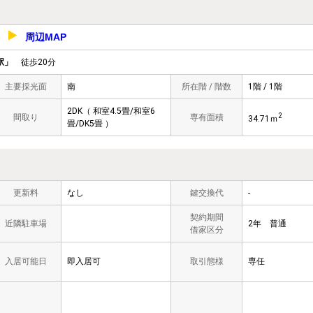
周辺MAP
-1
駅」
徒歩20分
主要採光面
南
所在階 / 階数
1階 / 1階
2DK（ 和室4.5畳/和室6
2
間取り
専有面積
34.71ｍ
畳/DK5畳 ）
更新料
なし
鍵交換代
-
契約期間
近隣駐車場
2年 普通
借家区分
入居可能日
即入居可
取引態様
専任