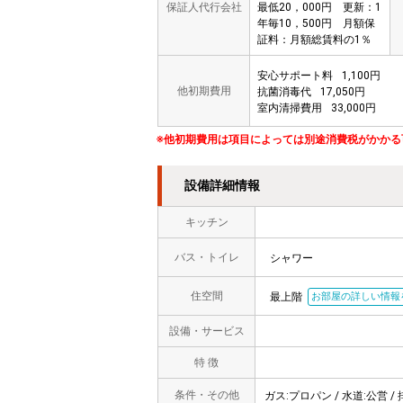
保証人代行会社
最低20，000円 更新：1
年毎10，500円 月額保
証料：月額総賃料の1％
安心サポート料
1,100円
他初期費用
抗菌消毒代
17,050円
室内清掃費用
33,000円
※他初期費用は項目によっては別途消費税がかかる
設備詳細情報
キッチン
バス・トイレ
シャワー
住空間
最上階
お部屋の詳しい情報
設備・サービス
特 徴
条件・その他
ガス:プロパン / 水道:公営 / 