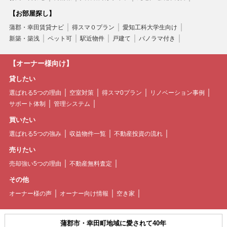
【お部屋探し】
蒲郡・幸田賃貸ナビ
得スマ０プラン
愛知工科大学生向け
新築・築浅
ペット可
駅近物件
戸建て
パノラマ付き
【オーナー様向け】
貸したい
選ばれる5つの理由
空室対策
得スマ0プラン
リノベーション事例
サポート体制
管理システム
買いたい
選ばれる5つの強み
収益物件一覧
不動産投資の流れ
売りたい
売却強い5つの理由
不動産無料査定
その他
オーナー様の声
オーナー向け情報
空き家
蒲郡市・幸田町地域に愛されて40年