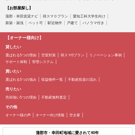
【お部屋探し】
蒲郡・幸田賃貸ナビ
得スマ０プラン
愛知工科大学生向け
新築・築浅
ペット可
駅近物件
戸建て
パノラマ付き
【オーナー様向け】
貸したい
選ばれる5つの理由
空室対策
得スマ0プラン
リノベーション事例
サポート体制
管理システム
買いたい
選ばれる5つの強み
収益物件一覧
不動産投資の流れ
売りたい
売却強い5つの理由
不動産無料査定
その他
オーナー様の声
オーナー向け情報
空き家
蒲郡市・幸田町地域に愛されて40年