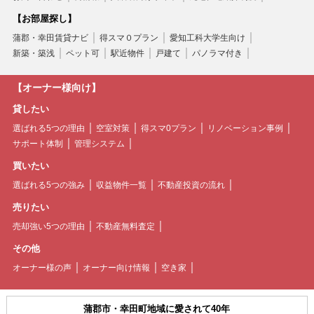
【お部屋探し】
蒲郡・幸田賃貸ナビ
得スマ０プラン
愛知工科大学生向け
新築・築浅
ペット可
駅近物件
戸建て
パノラマ付き
【オーナー様向け】
貸したい
選ばれる5つの理由
空室対策
得スマ0プラン
リノベーション事例
サポート体制
管理システム
買いたい
選ばれる5つの強み
収益物件一覧
不動産投資の流れ
売りたい
売却強い5つの理由
不動産無料査定
その他
オーナー様の声
オーナー向け情報
空き家
蒲郡市・幸田町地域に愛されて40年