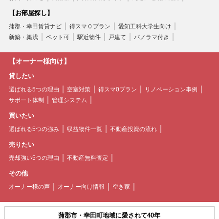
【お部屋探し】
蒲郡・幸田賃貸ナビ
得スマ０プラン
愛知工科大学生向け
新築・築浅
ペット可
駅近物件
戸建て
パノラマ付き
【オーナー様向け】
貸したい
選ばれる5つの理由
空室対策
得スマ0プラン
リノベーション事例
サポート体制
管理システム
買いたい
選ばれる5つの強み
収益物件一覧
不動産投資の流れ
売りたい
売却強い5つの理由
不動産無料査定
その他
オーナー様の声
オーナー向け情報
空き家
蒲郡市・幸田町地域に愛されて40年