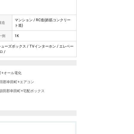
マンション / RC造(鉄筋コンクリー
 構造
ト造)
一例
1K
 シューズボックス / TVインターホン / エレベー
ロ /
町+オール電化
田郡幸田町+エアコン
額田郡幸田町+宅配ボックス