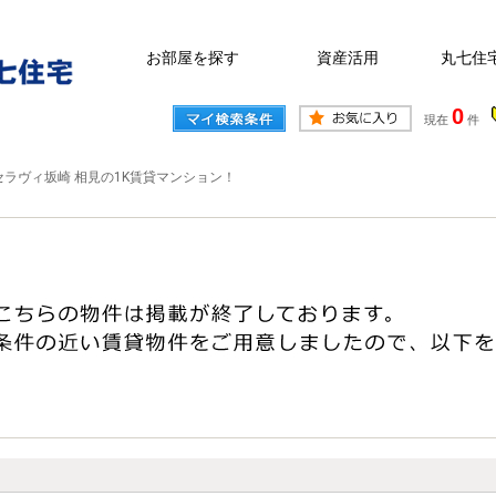
お部屋を探す
資産活用
丸七住
0
現在
件
セラヴィ坂崎 相見の1K賃貸マンション！