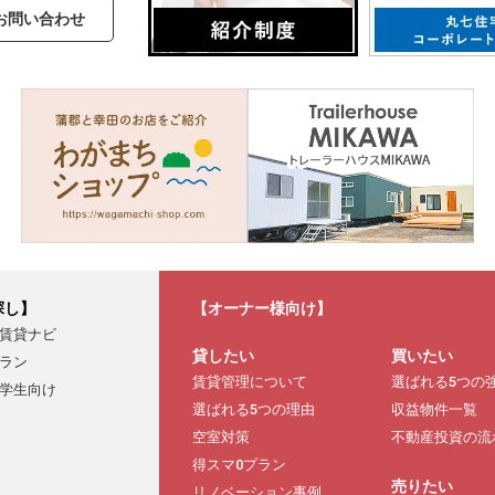
お問い合わせ
探し】
【オーナー様向け】
賃貸ナビ
貸したい
買いたい
ラン
賃貸管理について
選ばれる5つの
学生向け
選ばれる5つの理由
収益物件一覧
空室対策
不動産投資の流
得スマ0プラン
売りたい
リノベーション事例