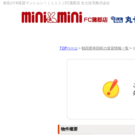
相見の1K賃貸マンション！｜ミニミニFC蒲郡店 丸七住宅株式会社
TOPページ
>
額田郡幸田町の賃貸情報一覧
>
物件概要