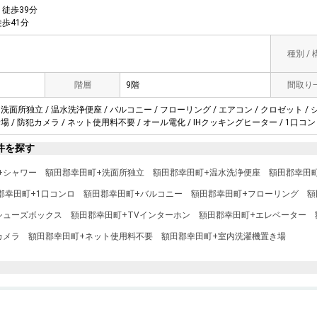
徒歩39分
歩41分
種別 /
階層
9階
間取り
 洗面所独立 / 温水洗浄便座 / バルコニー / フローリング / エアコン / クロゼット /
輪場 / 防犯カメラ / ネット使用料不要 / オール電化 / IHクッキングヒーター / 1口コン
件を探す
+シャワー
額田郡幸田町+洗面所独立
額田郡幸田町+温水洗浄便座
額田郡幸田
郡幸田町+1口コンロ
額田郡幸田町+バルコニー
額田郡幸田町+フローリング
額
シューズボックス
額田郡幸田町+TVインターホン
額田郡幸田町+エレベーター
カメラ
額田郡幸田町+ネット使用料不要
額田郡幸田町+室内洗濯機置き場