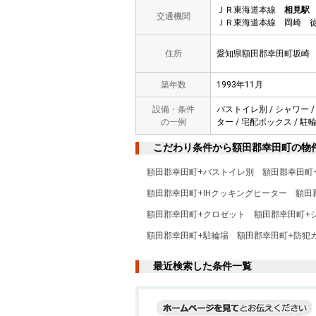
ＪＲ東海道本線
相見駅
交通機関
ＪＲ東海道本線 岡崎 徒
住所
愛知県額田郡幸田町坂崎
築年数
1993年11月
設備・条件
バストイレ別 / シャワー /
の一例
ター / 宅配ボックス / 駐
こだわり条件から額田郡幸田町の物
額田郡幸田町+バストイレ別
額田郡幸田町
額田郡幸田町+IHクッキングヒーター
額田
額田郡幸田町+クロゼット
額田郡幸田町+
額田郡幸田町+駐輪場
額田郡幸田町+防犯
最近検索した条件一覧