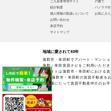
ご入居者専用サイト
戸建て
紹介制度
パノラマ付
個人情報の取扱いについて
お気に入り
お問い合わせ
来店予約
サイトマップ
地域に愛されて40年
蒲郡市・幸田町でアパート・マンショ
蒲郡・幸田賃貸ナビをご利用いただき
当サイトは蒲郡市・幸田町における賃
す。 蒲郡市・幸田町の賃貸不動産を
の立場にたって賃貸不動産仲介のお手