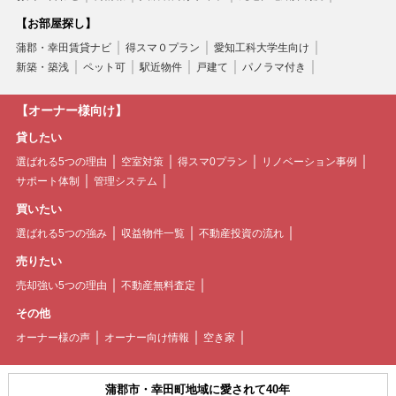
【お部屋探し】
蒲郡・幸田賃貸ナビ
得スマ０プラン
愛知工科大学生向け
新築・築浅
ペット可
駅近物件
戸建て
パノラマ付き
【オーナー様向け】
貸したい
選ばれる5つの理由
空室対策
得スマ0プラン
リノベーション事例
サポート体制
管理システム
買いたい
選ばれる5つの強み
収益物件一覧
不動産投資の流れ
売りたい
売却強い5つの理由
不動産無料査定
その他
オーナー様の声
オーナー向け情報
空き家
蒲郡市・幸田町地域に愛されて40年