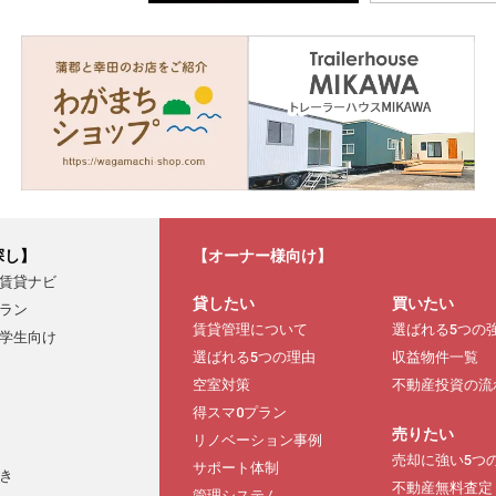
探し】
【オーナー様向け】
賃貸ナビ
貸したい
買いたい
ラン
賃貸管理について
選ばれる5つの
学生向け
選ばれる5つの理由
収益物件一覧
空室対策
不動産投資の流
得スマ0プラン
売りたい
リノベーション事例
売却に強い5つ
サポート体制
き
不動産無料査定
管理システム