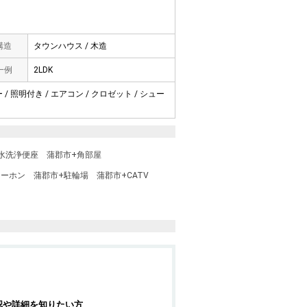
 構造
タウンハウス / 木造
一例
2LDK
/ 照明付き / エアコン / クロゼット / シュー
水洗浄便座
蒲郡市+角部屋
ターホン
蒲郡市+駐輪場
蒲郡市+CATV
認や詳細を知りたい方