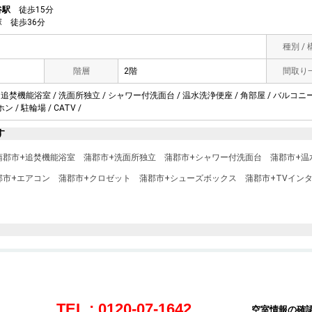
谷駅
徒歩15分
 徒歩36分
種別 /
階層
2階
間取り
 追焚機能浴室 / 洗面所独立 / シャワー付洗面台 / 温水洗浄便座 / 角部屋 / バルコニー 
 / 駐輪場 / CATV /
す
蒲郡市+追焚機能浴室
蒲郡市+洗面所独立
蒲郡市+シャワー付洗面台
蒲郡市+温
郡市+エアコン
蒲郡市+クロゼット
蒲郡市+シューズボックス
蒲郡市+TVイン
TEL : 0120-07-1642
空室情報の確