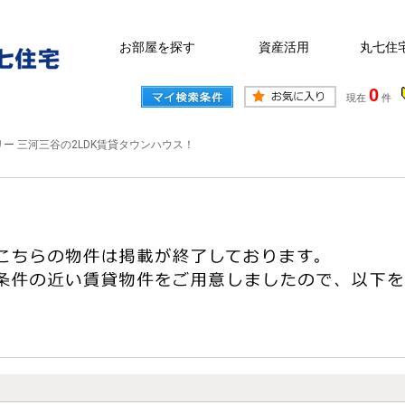
お部屋を探す
資産活用
丸七住
0
現在
件
ー 三河三谷の2LDK賃貸タウンハウス！