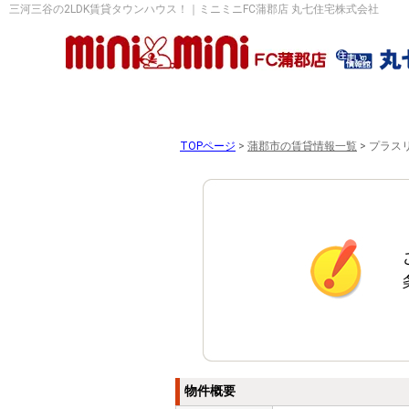
三河三谷の2LDK賃貸タウンハウス！｜ミニミニFC蒲郡店 丸七住宅株式会社
TOPページ
>
蒲郡市の賃貸情報一覧
>
プラスリ
物件概要