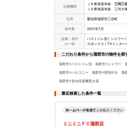
ＪＲ東海道本線
三河三
交通機関
ＪＲ東海道本線 三河大塚
住所
愛知県蒲郡市三谷町
築年数
2021年7月
設備・条件
バストイレ別 / シャワー /
の一例
ズボックス / TVインターホン
こだわり条件から蒲郡市の物件を探
蒲郡市+バストイレ別
蒲郡市+シャワー
蒲郡市+バルコニー
蒲郡市+照明付き
蒲
蒲郡市+室内洗濯機置き場
最近検索した条件一覧
ミニミニＦＣ蒲郡店