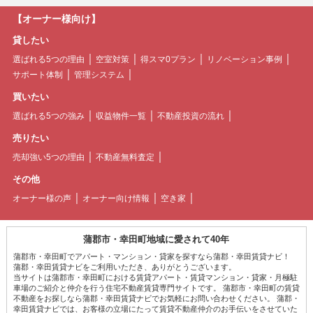
【オーナー様向け】
貸したい
選ばれる5つの理由
空室対策
得スマ0プラン
リノベーション事例
サポート体制
管理システム
買いたい
選ばれる5つの強み
収益物件一覧
不動産投資の流れ
売りたい
売却強い5つの理由
不動産無料査定
その他
オーナー様の声
オーナー向け情報
空き家
蒲郡市・幸田町地域に愛されて40年
蒲郡市・幸田町でアパート・マンション・貸家を探すなら蒲郡・幸田賃貸ナビ！
蒲郡・幸田賃貸ナビをご利用いただき、ありがとうございます。
当サイトは蒲郡市・幸田町における賃貸アパート・賃貸マンション・貸家・月極駐
車場のご紹介と仲介を行う住宅不動産賃貸専門サイトです。 蒲郡市・幸田町の賃貸
不動産をお探しなら蒲郡・幸田賃貸ナビでお気軽にお問い合わせください。 蒲郡・
幸田賃貸ナビでは、お客様の立場にたって賃貸不動産仲介のお手伝いをさせていた