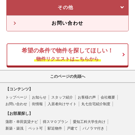
収益物件一覧
売却に強い5つの理由
その他
不動産投資の流れ
不動産無料査定
オーナー様の声
お問い合わせ
オーナー様向け情報
希望の条件で物件を探してほしい！
空き家
物件リクエストはこちらから
このページの先頭へ
【コンテンツ】
トップページ
お知らせ
スタッフ紹介
お客様の声
会社概要
お問い合わせ
街情報
入居者向けサイト
丸七住宅紹介制度
【お部屋探し】
蒲郡・幸田賃貸ナビ
得スマ０プラン
愛知工科大学生向け
新築・築浅
ペット可
駅近物件
戸建て
パノラマ付き