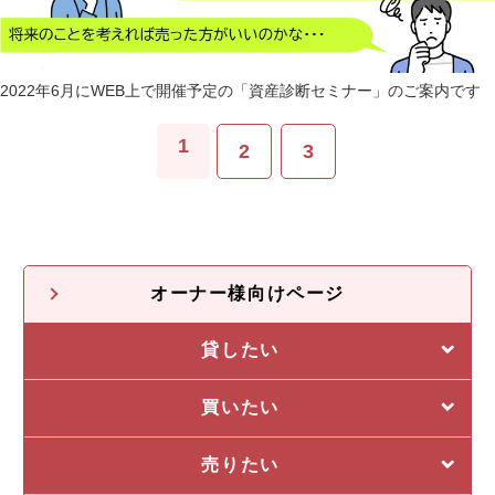
2022年6月にWEB上で開催予定の「資産診断セミナー」のご案内です
1
2
3
オーナー様向けページ
貸したい
選ばれる5つの理由
買いたい
管理システム
私たちの5つの強み
売りたい