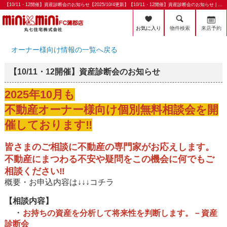
【10/11・12開催】資産診断会のお知らせ【2025/10/4更新】【10/11・12開催】資産診断会のお知らせ | 蒲郡市・幸田町の賃貸・賃貸管理のことならミニミニFC蒲郡店 丸七住宅株式会社
お気に入り
物件検索
来店予約
オーナー様向け情報の一覧へ戻る
【10/11・12開催】資産診断会のお知らせ
2025年10月も
不動産オーナー様向け個別無料相談会を開
催しております‼
皆さまのご相談に不動産の専門家がお応えします。
不動産にまつわる不安や疑問をこの機会に何でもご
相談ください‼
概要・お申込内容は↓↓↓コチラ
【相談内容】
・
お持ちの資産を分析して将来性を判断します。－資産
診断会