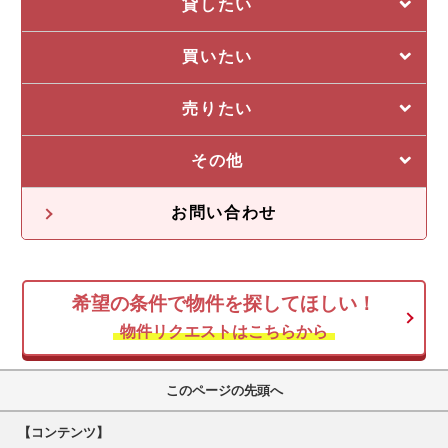
貸したい
選ばれる5つの理由
買いたい
管理システム
私たちの5つの強み
売りたい
収益物件一覧
売却に強い5つの理由
その他
不動産投資の流れ
不動産無料査定
オーナー様の声
お問い合わせ
オーナー様向け情報
希望の条件で物件を探してほしい！
空き家
物件リクエストはこちらから
このページの先頭へ
【コンテンツ】