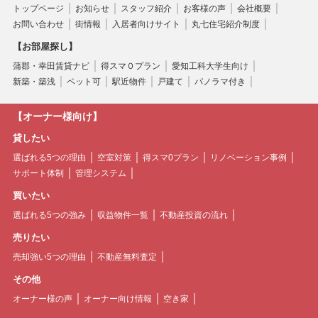
トップページ
お知らせ
スタッフ紹介
お客様の声
会社概要
お問い合わせ
街情報
入居者向けサイト
丸七住宅紹介制度
【お部屋探し】
蒲郡・幸田賃貸ナビ
得スマ０プラン
愛知工科大学生向け
新築・築浅
ペット可
駅近物件
戸建て
パノラマ付き
【オーナー様向け】
貸したい
選ばれる5つの理由
空室対策
得スマ0プラン
リノベーション事例
サポート体制
管理システム
買いたい
選ばれる5つの強み
収益物件一覧
不動産投資の流れ
売りたい
売却強い5つの理由
不動産無料査定
その他
オーナー様の声
オーナー向け情報
空き家