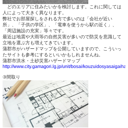
どのエリアに住みたいかを検討します。これに関しては
人によって大きく異なります。
弊社でお部屋探しをされる方で多いのは「会社が近い
所」、「子供の学区」、「電車を使うから駅の近く」、
「周辺施設の充実」等々です。
最近は地震や大雨等の自然災害が多いので防災を意識して
立地を選ぶ方も増えてきています。
蒲郡市がハザードマップを公開していますので、こういっ
たサイトも参考にするといいかもしれませんね。
蒲郡市洪水・土砂災害ハザードマップ
http://www.city.gamagori.lg.jp/unit/bosai/kouzuidosyasaigaih
③間取り