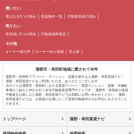
買いたい
選ばれる5つの強み
収益物件一覧
不動産投資の流れ
売りたい
売却強い5つの理由
不動産無料査定
その他
オーナー様の声
オーナー向け情報
空き家
蒲郡市・幸田町地域に愛されて40年
蒲郡市・幸田町でアパート・マンション・貸家を探すなら蒲郡・幸田賃貸ナビ！
蒲郡・幸田賃貸ナビをご利用いただき、ありがとうございます。
当サイトは蒲郡市・幸田町における賃貸アパート・賃貸マンション・貸家・月極駐
車場のご紹介と仲介を行う住宅不動産賃貸専門サイトです。 蒲郡市・幸田町の賃貸
不動産をお探しなら蒲郡・幸田賃貸ナビでお気軽にお問い合わせください。 蒲郡・
幸田賃貸ナビでは、お客様の立場にたって賃貸不動産仲介のお手伝いをさせていた
だきます。
トップページ
蒲郡・幸田賃貸ナビ
賃貸物件検索
地図検索