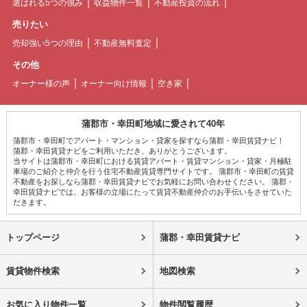
選ばれる5つの強み
収益物件一覧
不動産投資の流れ
売りたい
売却強い5つの理由
不動産無料査定
その他
オーナー様の声
オーナー向け情報
空き家
蒲郡市・幸田町地域に愛されて40年
蒲郡市・幸田町でアパート・マンション・貸家を探すなら蒲郡・幸田賃貸ナビ！
蒲郡・幸田賃貸ナビをご利用いただき、ありがとうございます。
当サイトは蒲郡市・幸田町における賃貸アパート・賃貸マンション・貸家・月極駐
車場のご紹介と仲介を行う住宅不動産賃貸専門サイトです。 蒲郡市・幸田町の賃貸
不動産をお探しなら蒲郡・幸田賃貸ナビでお気軽にお問い合わせください。 蒲郡・
幸田賃貸ナビでは、お客様の立場にたって賃貸不動産仲介のお手伝いをさせていた
だきます。
トップページ
蒲郡・幸田賃貸ナビ
賃貸物件検索
地図検索
お気に入り物件一覧
物件閲覧履歴