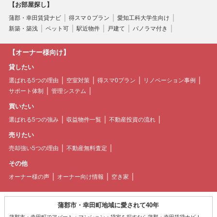
【お部屋探し】
蒲郡・幸田賃貸ナビ
得スマ０プラン
愛知工科大学生向け
新築・築浅
ペット可
駅近物件
戸建て
パノラマ付き
【オーナー様向け】
貸したい
選ばれる5つの理由
空室対策
得スマ0プラン
リノベーション事例
サポート体制
管理システム
買いたい
選ばれる5つの強み
収益物件一覧
不動産投資の流れ
売りたい
売却強い5つの理由
不動産無料査定
その他
オーナー様の声
オーナー向け情報
空き家
蒲郡市・幸田町地域に愛されて40年